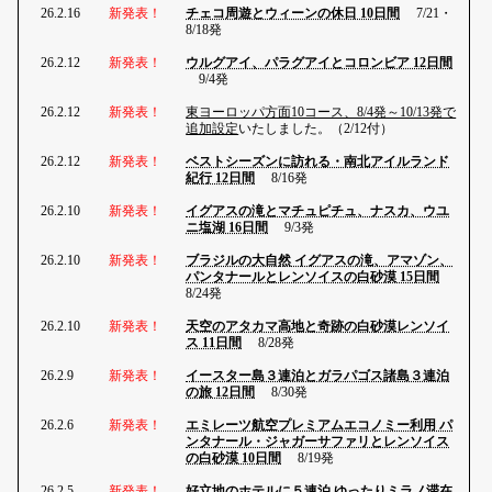
26.2.16
新発表！
チェコ周遊とウィーンの休日 10日間
7/21・
8/18発
26.2.12
新発表！
ウルグアイ、パラグアイとコロンビア 12日間
9/4発
26.2.12
新発表！
東ヨーロッパ方面10コース、8/4発～10/13発で
追加設定
いたしました。（2/12付）
26.2.12
新発表！
ベストシーズンに訪れる・南北アイルランド
紀行 12日間
8/16発
26.2.10
新発表！
イグアスの滝とマチュピチュ、ナスカ、ウユ
ニ塩湖 16日間
9/3発
26.2.10
新発表！
ブラジルの大自然 イグアスの滝、アマゾン、
パンタナールとレンソイスの白砂漠 15日間
8/24発
26.2.10
新発表！
天空のアタカマ高地と奇跡の白砂漠レンソイ
ス 11日間
8/28発
26.2.9
新発表！
イースター島３連泊とガラパゴス諸島３連泊
の旅 12日間
8/30発
26.2.6
新発表！
エミレーツ航空プレミアムエコノミー利用 パ
ンタナール・ジャガーサファリとレンソイス
の白砂漠 10日間
8/19発
26.2.5
新発表！
好立地のホテルに５連泊 ゆったりミラノ滞在