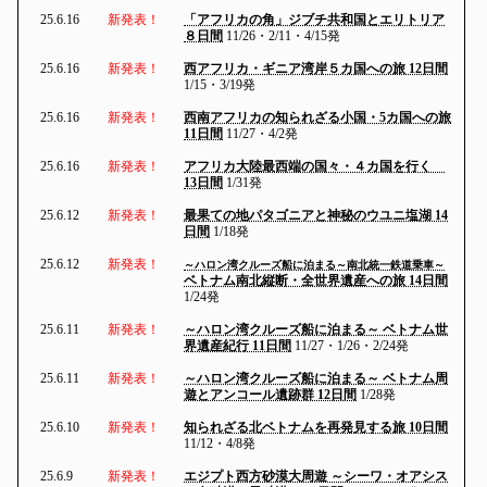
25.6.16
新発表！
「アフリカの角」ジブチ共和国とエリトリア
８日間
11/26・2/11・4/15発
25.6.16
新発表！
西アフリカ・ギニア湾岸５カ国への旅 12日間
1/15・3/19発
25.6.16
新発表！
西南アフリカの知られざる小国・5カ国への旅
11日間
11/27・4/2発
25.6.16
新発表！
アフリカ大陸最西端の国々・４カ国を行く
13日間
1/31発
25.6.12
新発表！
最果ての地パタゴニアと神秘のウユニ塩湖 14
日間
1/18発
25.6.12
新発表！
～ハロン湾クルーズ船に泊まる～南北統一鉄道乗車～
ベトナム南北縦断・全世界遺産への旅 14日間
1/24発
25.6.11
新発表！
～ハロン湾クルーズ船に泊まる～ ベトナム世
界遺産紀行 11日間
11/27・1/26・2/24発
25.6.11
新発表！
～ハロン湾クルーズ船に泊まる～ ベトナム周
遊とアンコール遺跡群 12日間
1/28発
25.6.10
新発表！
知られざる北ベトナムを再発見する旅 10日間
11/12・4/8発
25.6.9
新発表！
エジプト西方砂漠大周遊 ～シーワ・オアシス