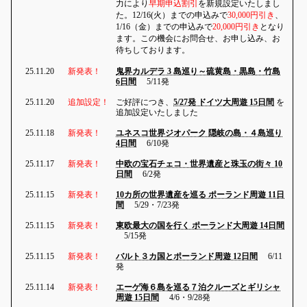
力により
早期申込割引
を新規設定いたしまし
た。12/16(火）までの申込みで
30,000円引き
、
1/16（金）までの申込みで
20,000円引き
となり
ます。この機会にお問合せ、お申し込み、お
待ちしております。
25.11.20
新発表！
鬼界カルデラ 3 島巡り～硫黄島・黒島・竹島
6日間
5/11発
25.11.20
追加設定！
ご好評につき、
5/27発 ドイツ大周遊 15日間
を
追加設定いたしました
25.11.18
新発表！
ユネスコ世界ジオパーク 隠岐の島・４島巡り
4日間
6/10発
25.11.17
新発表！
中欧の宝石チェコ・世界遺産と珠玉の街々 10
日間
6/2発
25.11.15
新発表！
10カ所の世界遺産を巡る ポーランド周遊 11日
間
5/29・7/23発
25.11.15
新発表！
東欧最大の国を行く ポーランド大周遊 14日間
5/15発
25.11.15
新発表！
バルト３カ国とポーランド周遊 12日間
6/11
発
25.11.14
新発表！
エーゲ海６島を巡る７泊クルーズとギリシャ
周遊 15日間
4/6・9/28発