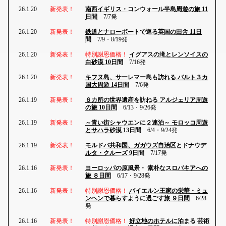
26.1.20
新発表！
南西イギリス・コンウォール半島周遊の旅 11
日間
7/7発
26.1.20
新発表！
鉄道とナローボートで巡る英国の田舎 11日
間
7/9・8/19発
26.1.20
新発表！
特別謝恩価格！
イグアスの滝とレンソイスの
白砂漠 10日間
7/16発
26.1.20
新発表！
キフヌ島、サーレマー島も訪れる バルト３カ
国大周遊 14日間
7/6発
26.1.19
新発表！
６カ所の世界遺産を訪ねる アルジェリア周遊
の旅 10日間
6/13・9/26発
26.1.19
新発表！
～青い街シャウエンに２連泊～ モロッコ周遊
とサハラ砂漠 13日間
6/4・9/24発
26.1.19
新発表！
モルドバ共和国、ガガウズ自治区とドナウデ
ルタ・クルーズ 9日間
7/17発
26.1.16
新発表！
ヨーロッパの原風景・ 素朴なスロバキアへの
旅 ８日間
6/17・9/28発
26.1.16
新発表！
特別謝恩価格！
バイエルン王家の栄華・ミュ
ンヘンで暮らすように過ごす旅 ９日間
6/28
発
26.1.16
新発表！
特別謝恩価格！
好立地のホテルに泊まる 芸術