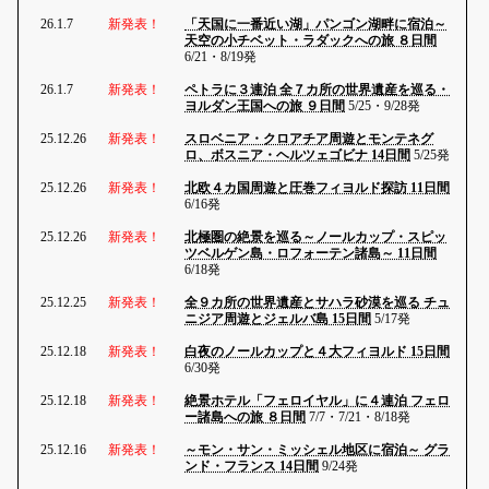
26.1.7
新発表！
「天国に一番近い湖」パンゴン湖畔に宿泊～
天空の小チベット・ラダックへの旅 ８日間
6/21・8/19発
26.1.7
新発表！
ペトラに３連泊 全７カ所の世界遺産を巡る・
ヨルダン王国への旅 ９日間
5/25・9/28発
25.12.26
新発表！
スロベニア・クロアチア周遊とモンテネグ
ロ、ボスニア・ヘルツェゴビナ 14日間
5/25発
25.12.26
新発表！
北欧４カ国周遊と圧巻フィヨルド探訪 11日間
6/16発
25.12.26
新発表！
北極圏の絶景を巡る～ノールカップ・スピッ
ツベルゲン島・ロフォーテン諸島～ 11日間
6/18発
25.12.25
新発表！
全９カ所の世界遺産とサハラ砂漠を巡る チュ
ニジア周遊とジェルバ島 15日間
5/17発
25.12.18
新発表！
白夜のノールカップと４大フィヨルド 15日間
6/30発
25.12.18
新発表！
絶景ホテル「フェロイヤル」に４連泊 フェロ
ー諸島への旅 ８日間
7/7・7/21・8/18発
25.12.16
新発表！
～モン・サン・ミッシェル地区に宿泊～ グラ
ンド・フランス 14日間
9/24発