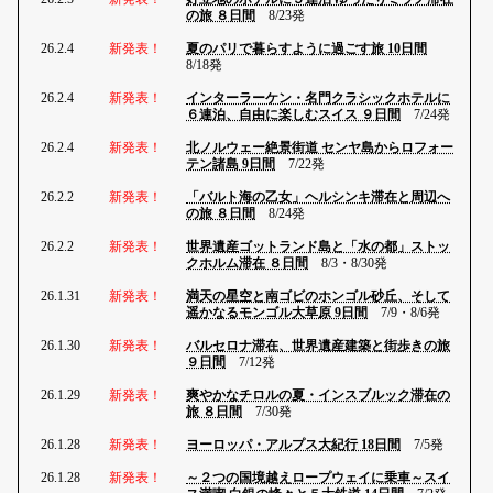
の旅 ８日間
8/23発
26.2.4
新発表！
夏のパリで暮らすように過ごす旅 10日間
8/18発
26.2.4
新発表！
インターラーケン・名門クラシックホテルに
６連泊、自由に楽しむスイス ９日間
7/24発
26.2.4
新発表！
北ノルウェー絶景街道 センヤ島からロフォー
テン諸島 9日間
7/22発
26.2.2
新発表！
「バルト海の乙女」ヘルシンキ滞在と周辺へ
の旅 ８日間
8/24発
26.2.2
新発表！
世界遺産ゴットランド島と「水の都」ストッ
クホルム滞在 ８日間
8/3・8/30発
26.1.31
新発表！
満天の星空と南ゴビのホンゴル砂丘、そして
遥かなるモンゴル大草原 9日間
7/9・8/6発
26.1.30
新発表！
バルセロナ滞在、世界遺産建築と街歩きの旅
９日間
7/12発
26.1.29
新発表！
爽やかなチロルの夏・インスブルック滞在の
旅 ８日間
7/30発
26.1.28
新発表！
ヨーロッパ・アルプス大紀行 18日間
7/5発
26.1.28
新発表！
～２つの国境越えロープウェイに乗車～スイ