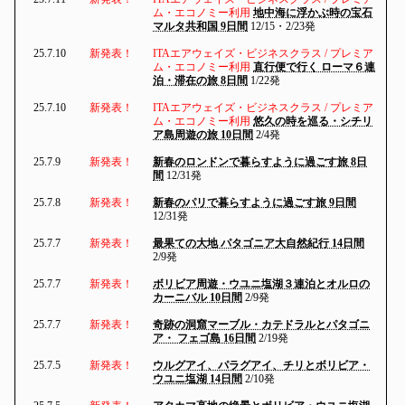
ム・エコノミー利用
地中海に浮かぶ時の宝石
マルタ共和国 9日間
12/15・2/23発
25.7.10
新発表！
ITAエアウェイズ・ビジネスクラス / プレミア
ム・エコノミー利用
直行便で行く ローマ６連
泊・滞在の旅 8日間
1/22発
25.7.10
新発表！
ITAエアウェイズ・ビジネスクラス / プレミア
ム・エコノミー利用
悠久の時を巡る・シチリ
ア島周遊の旅 10日間
2/4発
25.7.9
新発表！
新春のロンドンで暮らすように過ごす旅 8日
間
12/31発
25.7.8
新発表！
新春のパリで暮らすように過ごす旅 9日間
12/31発
25.7.7
新発表！
最果ての大地 パタゴニア大自然紀行 14日間
2/9発
25.7.7
新発表！
ボリビア周遊・ウユニ塩湖３連泊とオルロの
カーニバル 10日間
2/9発
25.7.7
新発表！
奇跡の洞窟マーブル・カテドラルとパタゴニ
ア・ フェゴ島 16日間
2/19発
25.7.5
新発表！
ウルグアイ、パラグアイ、チリとボリビア・
ウユニ塩湖 14日間
2/10発