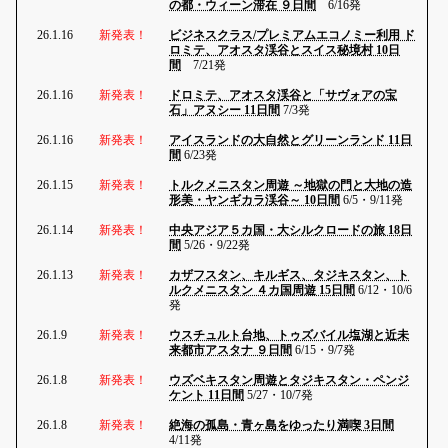
の都・ウィーン滞在 ９日間
6/16発
26.1.16
新発表！
ビジネスクラス/プレミアムエコノミー利用 ド
ロミテ、アオスタ渓谷とスイス秘境村 10日
間
7/21発
26.1.16
新発表！
ドロミテ、アオスタ渓谷と「サヴォアの宝
石」アヌシー 11日間
7/3発
26.1.16
新発表！
アイスランドの大自然とグリーンランド 11日
間
6/23発
26.1.15
新発表！
トルクメニスタン周遊 ～地獄の門と大地の造
形美・ヤンギカラ渓谷～ 10日間
6/5・9/11発
26.1.14
新発表！
中央アジア５カ国・大シルクロードの旅 18日
間
5/26・9/22発
26.1.13
新発表！
カザフスタン、キルギス、タジキスタン、ト
ルクメニスタン ４カ国周遊 15日間
6/12・10/6
発
26.1.9
新発表！
ウスチュルト台地、トゥズバイル塩湖と近未
来都市アスタナ ９日間
6/15・9/7発
26.1.8
新発表！
ウズベキスタン周遊とタジキスタン・ペンジ
ケント 11日間
5/27・10/7発
26.1.8
新発表！
絶海の孤島・青ヶ島をゆったり満喫 3日間
4/11発