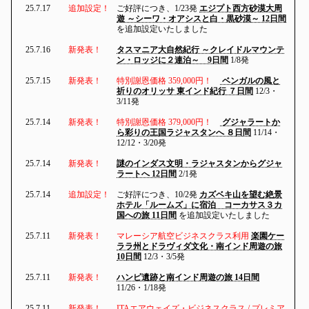
25.7.17
追加設定！
ご好評につき、1/23発
エジプト西方砂漠大周
遊 ～シーワ・オアシスと白・黒砂漠～ 12日間
を追加設定いたしました
25.7.16
新発表！
タスマニア大自然紀行 ～クレイドルマウンテ
ン・ロッジに２連泊～ 9日間
1/8発
25.7.15
新発表！
特別謝恩価格 359,000円！
ベンガルの風と
祈りのオリッサ 東インド紀行 ７日間
12/3・
3/11発
25.7.14
新発表！
特別謝恩価格 379,000円！
グジャラートか
ら彩りの王国ラジャスタンへ ８日間
11/14・
12/12・3/20発
25.7.14
新発表！
謎のインダス文明・ラジャスタンからグジャ
ラートへ 12日間
2/1発
25.7.14
追加設定！
ご好評につき、10/2発
カズベキ山を望む絶景
ホテル「ルームズ」に宿泊 コーカサス３カ
国への旅 11日間
を追加設定いたしました
25.7.11
新発表！
マレーシア航空ビジネスクラス利用
楽園ケー
ララ州とドラヴィダ文化・南インド周遊の旅
10日間
12/3・3/5発
25.7.11
新発表！
ハンピ遺跡と南インド周遊の旅 14日間
11/26・1/18発
25.7.11
新発表！
ITAエアウェイズ・ビジネスクラス / プレミア