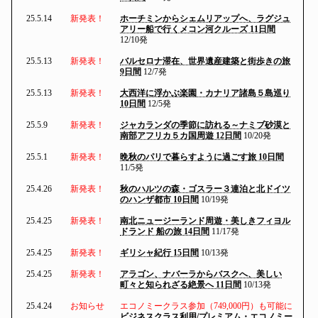
25.5.14
新発表！
ホーチミンからシェムリアップへ、ラグジュ
アリー船で行くメコン河クルーズ 11日間
12/10発
25.5.13
新発表！
バルセロナ滞在、世界遺産建築と街歩きの旅
9日間
12/7発
25.5.13
新発表！
大西洋に浮かぶ楽園・カナリア諸島５島巡り
10日間
12/5発
25.5.9
新発表！
ジャカランダの季節に訪れる～ナミブ砂漠と
南部アフリカ５カ国周遊 12日間
10/20発
25.5.1
新発表！
晩秋のパリで暮らすように過ごす旅 10日間
11/5発
25.4.26
新発表！
秋のハルツの森・ゴスラー３連泊と北ドイツ
のハンザ都市 10日間
10/19発
25.4.25
新発表！
南北ニュージーランド周遊・美しきフィヨル
ドランド 船の旅 14日間
11/17発
25.4.25
新発表！
ギリシャ紀行 15日間
10/13発
25.4.25
新発表！
アラゴン、ナバーラからバスクへ、美しい
町々と知られざる絶景へ 11日間
10/13発
25.4.24
お知らせ
エコノミークラス参加（749,000円）も可能に
ビジネスクラス利用/プレミアム・エコノミー