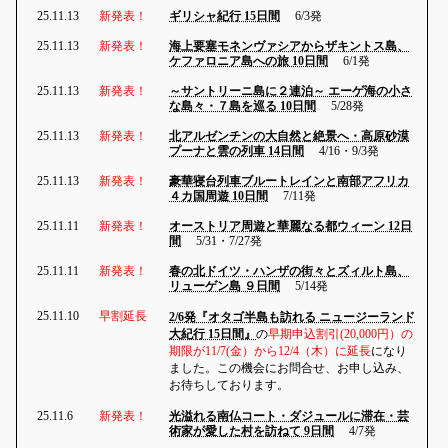
25.11.13
新発表！
ギリシャ紀行 15日間
6/3発
25.11.13
新発表！
海上要塞モネンヴァシアからザキントス島、
ケファロニア島への旅 10日間
6/1発
25.11.13
新発表！
～サントリーニ島に２連泊～ エーゲ海の小さ
な島々・７島を巡る 10日間
5/28発
25.11.13
新発表！
北アルゼンチンの大自然と絶景へ・高原砂漠
プーナと雲の列車 14日間
4/16・9/3発
25.11.13
新発表！
豪華寝台列車ブルートレインと南部アフリカ
４カ国周遊 10日間
7/11発
25.11.11
新発表！
オーストリア周遊と華麗なる都ウィーン 12日
間
5/31・7/27発
25.11.11
新発表！
春の北ドイツ・ハンザの街々とズィルト島、
リューゲン島 ９日間
5/14発
25.11.10
早割延長
2/6発『オタゴ半島も訪れる ニュージーランド
大紀行 15日間』
の
早期申込割引(20,000円）の
期限が11/7(金）から12/4（木）に延長
になり
ました。この機会にお問合せ、お申し込み、
お待ちしております。
25.11.6
新発表！
光溢れる南仏コート・ダジュールに滞在・芸
術家が愛した村を訪ねて 9日間
4/7発