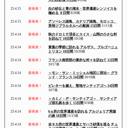
25.4.15
新発表！
白の砂丘と青の湖水・世界遺産レンソイスを
極める ９日間
8/28発
25.4.15
新発表！
アソーレス諸島、カナリア諸島、モロッコ、
英領ジブラルタルへの船旅 15日間
11/11発
25.4.14
新発表！
秋のドロミテ渓谷とスイス・山間の小さな村
を訪ねて 10日間
10/2発
25.4.14
新発表！
黄葉の季節に訪れる アルザス、ブルゴーニュ
とリヨン 10日間
10/20発
25.4.14
新発表！
フランス南西部の素朴な村々を訪ねて 12日間
10/17発
25.4.14
新発表！
～モン・サン・ミッシェル地区に宿泊～ グラ
ンド・フランス 14日間
10/19発
25.4.14
新発表！
ピレネーを越え、聖地サンティアゴへ 14日間
10/7発
25.4.14
新発表！
～カミノ・デ・サンティアゴ～ サンティア
ゴ巡礼路を歩く 15日間
9/30発
25.4.14
新発表！
6ヵ所の世界遺産を訪れる アルジェリア周遊
の旅 10日間
11/15発
25.4.14
新発表！
全９カ所の世界遺産とサハラ砂漠を巡る チュ