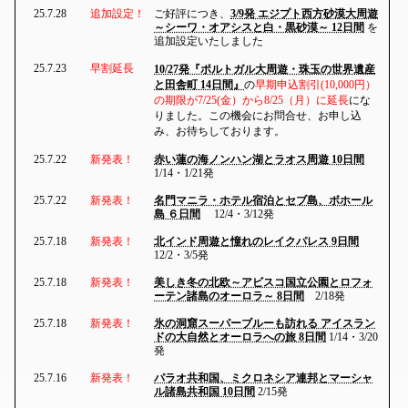
25.7.28
追加設定！
ご好評につき、
3/9発 エジプト西方砂漠大周遊
～シーワ・オアシスと白・黒砂漠～ 12日間
を
追加設定いたしました
25.7.23
早割延長
10/27発『ポルトガル大周遊・珠玉の世界遺産
と田舎町 14日間』
の
早期申込割引(10,000円）
の期限が7/25(金）から8/25（月）に延長
にな
りました。この機会にお問合せ、お申し込
み、お待ちしております。
25.7.22
新発表！
赤い蓮の海ノンハン湖とラオス周遊 10日間
1/14・1/21発
25.7.22
新発表！
名門マニラ・ホテル宿泊とセブ島、ボホール
島 ６日間
12/4・3/12発
25.7.18
新発表！
北インド周遊と憧れのレイクパレス 9日間
12/2・3/5発
25.7.18
新発表！
美しき冬の北欧～アビスコ国立公園とロフォ
ーテン諸島のオーロラ～ 8日間
2/18発
25.7.18
新発表！
氷の洞窟スーパーブルーも訪れる アイスラン
ドの大自然とオーロラへの旅 8日間
1/14・3/20
発
25.7.16
新発表！
パラオ共和国、ミクロネシア連邦とマーシャ
ル諸島共和国 10日間
2/15発