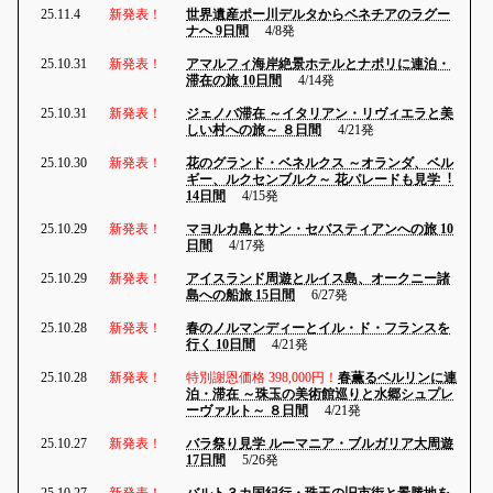
25.11.4
新発表！
世界遺産ポー川デルタからベネチアのラグー
ナへ 9日間
4/8発
25.10.31
新発表！
アマルフィ海岸絶景ホテルとナポリに連泊・
滞在の旅 10日間
4/14発
25.10.31
新発表！
ジェノバ滞在 ～イタリアン・リヴィエラと美
しい村への旅～ ８日間
4/21発
25.10.30
新発表！
花のグランド・ベネルクス ～オランダ、ベル
ギー、ルクセンブルク～ 花パレードも見学︕
14日間
4/15発
25.10.29
新発表！
マヨルカ島とサン・セバスティアンへの旅 10
日間
4/17発
25.10.29
新発表！
アイスランド周遊とルイス島、オークニー諸
島への船旅 15日間
6/27発
25.10.28
新発表！
春のノルマンディーとイル・ド・フランスを
行く 10日間
4/21発
25.10.28
新発表！
特別謝恩価格 398,000円！
春薫るベルリンに連
泊・滞在 ～珠玉の美術館巡りと水郷シュプレ
ーヴァルト～ ８日間
4/21発
25.10.27
新発表！
バラ祭り見学 ルーマニア・ブルガリア大周遊
17日間
5/26発
25.10.27
新発表！
バルト３カ国紀行・珠玉の旧市街と景勝地を