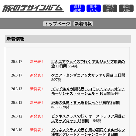
資料
仮申
電話
電話
請求
込み
東京
大阪
トップページ
新着情報
新着情報
26.3.17
新発表！
ITA エアウェイズで行く アルジェリア周遊の
旅 10日間
5/24発
26.3.17
新発表！
ケニア・タンザニア５大サファリ周遊 11日間
8/27発
26.3.13
新発表！
インド洋４カ国紀行 ～コモロ・レユニオン・
モーリシャス・セーシェル～ 10日間
9/4発
26.3.12
新発表！
絶海の孤島・青ヶ島をゆったり満喫 3日間
8/1・8/29発
26.3.12
新発表！
ビジネスクラスで行く オーストラリア周遊と
エアーズロック 12日間
9/8発
26.3.10
新発表！
ビジネスクラスで行く 春の花咲くメルボルン
滞在とグレートオーシャンロード ８日間