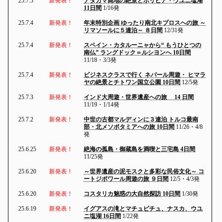
25.7.5
新発表！
アタカマ高地の絶景とボリビア・ウユニ塩湖
11日間
1/16発
25.7.4
新発表！
年末特別企画 ゆったり南北キプロスへの旅 ～
リマソールに５連泊～ ８日間
12/31発
25.7.4
新発表！
スペイン・カタルーニャから“ もうひとつの
南仏” ラングドック＝ルシヨンへ 10日間
11/18・3/3発
25.7.4
新発表！
ビジネスクラスで行く ネパール周遊・ ヒマラ
ヤの絶景とチトワン国立公園 10日間
12/5発
25.7.3
新発表！
インド大周遊・世界遺産への旅 14 日間
11/19・1/14発
25.7.2
新発表！
中世の古都マルディンに３連泊 トルコ最南
部・北メソポタミアへの旅 10日間
11/26・4/8
発
25.6.25
新発表！
絶海の孤島・御蔵島を満喫と三宅島 4日間
11/25発
25.6.20
新発表！
～世界遺産の泥モスクと多彩な民俗文化～ コ
ートジボワール周遊の旅 ９日間
12/5・4/3発
25.6.20
新発表！
コスタリカ魅惑の大自然探訪 10日間
1/30発
25.6.19
新発表！
イグアスの滝とマチュピチュ、ナスカ、ウユ
ニ塩湖 16日間
1/22発