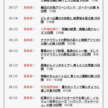
ス満喫 白銀の峰々と５大鉄道 14日間
7/2発
26.1.27
新発表！
極北の大地グリーンランド・ヌークへの旅 ８
日間
7/5発
26.1.26
新発表！
ピレネー山麓の大自然と 絶景地を巡る旅 10日
間
7/16発
26.1.23
新発表！
３年連続催行！
究極の絶景・南極上陸クルー
ズ 15日間
12/8発
26.1.23
新発表！
ナマクワランドの野生の花々と南部アフリカ5
カ国への旅 14日間
8/22発
26.1.23
新発表！
驚異のナミブ砂漠、孤高のヒンバ族、そして
ナマクワランドの野生の花々へ 13日間
8/16
発
26.1.23
新発表！
黒海からメソポタミアへ 東トルコ大周遊 15日
間
7/1発
26.1.22
新発表！
神秘のネムルート山と 東トルコ遺跡の旅 12日
間
6/11・9/24発
26.1.22
新発表！
特別謝恩価格！
夏のロンドンで暮らすように
過ごす旅 8日間
8/21発
26.1.21
新発表！
紅葉のフィヨルドとオーロラを楽しむ・ノル
ウェー沿岸クルーズ「ハヴィラ・ヴォヤージ
ュ」の旅 10日間
9/22発