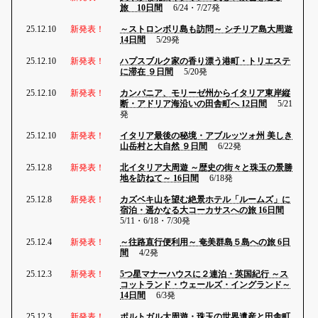
旅 10日間
6/24・7/27発
25.12.10
新発表！
～ストロンボリ島も訪問～ シチリア島大周遊
14日間
5/29発
25.12.10
新発表！
ハプスブルク家の香り漂う港町・トリエステ
に滞在 ９日間
5/20発
25.12.10
新発表！
カンパニア、モリーゼ州からイタリア東岸縦
断・アドリア海沿いの田舎町へ 12日間
5/21
発
25.12.10
新発表！
イタリア最後の秘境・アブルッツォ州 美しき
山岳村と大自然 ９日間
6/22発
25.12.8
新発表！
北イタリア大周遊 ～歴史の街々と珠玉の景勝
地を訪ねて～ 16日間
6/18発
25.12.8
新発表！
カズベキ山を望む絶景ホテル「ルームズ」に
宿泊・遥かなる大コーカサスへの旅 16日間
5/11・6/18・7/30発
25.12.4
新発表！
～往路直行便利用～ 奄美群島５島への旅 6日
間
4/2発
25.12.3
新発表！
5つ星マナーハウスに２連泊・英国紀行 ～ス
コットランド・ウェールズ・イングランド～
14日間
6/3発
25.12.3
新発表！
ポルトガル大周遊・珠玉の世界遺産と田舎町