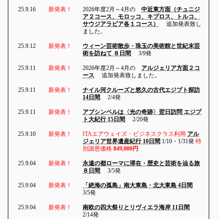
25.9.16
新発表！
2026年度2月～4月の
中近東方面（チュニジ
ア２コース、モロッコ、キプロス、トルコ、
サウジアラビア各１コース）
追加発表致し
ました。
25.9.12
新発表！
ウィーン芸術散歩・珠玉の美術館と世紀末芸
術を訪ねて ８日間
3/9発
25.9.11
新発表！
2026年度2月～4月の
アルジェリア方面２コ
ース
追加発表致しました。
25.9.11
新発表！
ナイル河クルーズと悠久の古代エジプト探訪
14日間
2/4発
25.9.11
新発表！
アブシンベルは〈光の奇跡〉翌日訪問 エジプ
ト大紀行 15日間
2/20発
25.9.10
新発表！
ITAエアウェイズ・ビジネスクラス利用
アル
ジェリア世界遺産紀行 10日間
1/10・1/31発
特
別謝恩価格
849,000円
25.9.04
新発表！
永遠の都ローマに滞在・歴史と芸術を辿る旅
８日間
3/5発
25.9.04
新発表！
「絶海の孤島」南大東島・北大東島 4日間
3/5発
25.9.04
新発表！
南欧の四大祭りとリヴィエラ海岸 11日間
2/14発