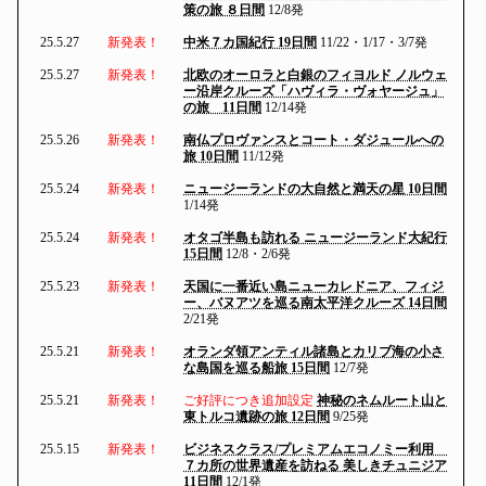
策の旅 ８日間
12/8発
25.5.27
新発表！
中米７カ国紀行 19日間
11/22・1/17・3/7発
25.5.27
新発表！
北欧のオーロラと白銀のフィヨルド ノルウェ
ー沿岸クルーズ「ハヴィラ・ヴォヤージュ」
の旅 11日間
12/14発
25.5.26
新発表！
南仏プロヴァンスとコート・ダジュールへの
旅 10日間
11/12発
25.5.24
新発表！
ニュージーランドの大自然と満天の星 10日間
1/14発
25.5.24
新発表！
オタゴ半島も訪れる ニュージーランド大紀行
15日間
12/8・2/6発
25.5.23
新発表！
天国に一番近い島ニューカレドニア、フィジ
ー、バヌアツを巡る南太平洋クルーズ 14日間
2/21発
25.5.21
新発表！
オランダ領アンティル諸島とカリブ海の小さ
な島国を巡る船旅 15日間
12/7発
25.5.21
新発表！
ご好評につき追加設定
神秘のネムルート山と
東トルコ遺跡の旅 12日間
9/25発
25.5.15
新発表！
ビジネスクラス/プレミアムエコノミー利用
７カ所の世界遺産を訪ねる 美しきチュニジア
11日間
12/1発