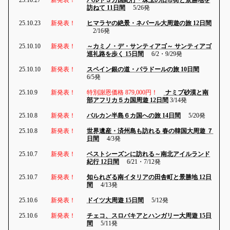
訪ねて 11日間
5/26発
25.10.23
新発表！
ヒマラヤの絶景・ネパール大周遊の旅 12日間
2/16発
25.10.10
新発表！
～カミノ・デ・サンティアゴ～ サンティアゴ
巡礼路を歩く 15日間
6/2・9/29発
25.10.10
新発表！
スペイン銀の道・パラドールの旅 10日間
6/5発
25.10.9
新発表！
特別謝恩価格 879,000円！
ナミブ砂漠と南
部アフリカ５カ国周遊 12日間
3/14発
25.10.8
新発表！
バルカン半島６カ国への旅 14日間
5/20発
25.10.8
新発表！
世界遺産・済州島も訪れる 春の韓国大周遊 ７
日間
4/3発
25.10.7
新発表！
ベストシーズンに訪れる～南北アイルランド
紀行 12日間
6/21・7/12発
25.10.7
新発表！
知られざる南イタリアの田舎町と景勝地 12日
間
4/13発
25.10.6
新発表！
ドイツ大周遊 15日間
5/12発
25.10.6
新発表！
チェコ、スロバキアとハンガリー大周遊 15日
間
5/11発