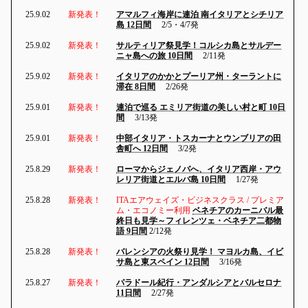
25.9.02
新発表！
アマルフィ海岸に連泊 南イタリアとシチリア
島 12日間
2/5・4/7発
25.9.02
新発表！
サルティリア祭見学！コルシカ島とサルデー
ニャ島への旅 10日間
2/11発
25.9.02
新発表！
イタリアのかかとプーリア州・ターラントに
滞在 8日間
2/26発
25.9.01
新発表！
連泊で巡る エミリア街道の美しい村と町 10日
間
3/13発
25.9.01
新発表！
中部イタリア・トスカーナとウンブリアの田
舎町へ 12日間
3/2発
25.8.29
新発表！
ローマからジェノバへ、イタリア西岸・アウ
レリア街道とエルバ島 10日間
1/27発
25.8.28
新発表！
ITAエアウェイズ・ビジネスクラス / プレミア
ム・エコノミー利用
ベネチアのカーニバル最
終日も見学～フィレンツェ・ベネチア二都物
語 9日間
2/12発
25.8.28
新発表！
バレンシアの火祭り見学！ マヨルカ島、イビ
サ島と東スペイン 12日間
3/16発
25.8.27
新発表！
パラドール紀行・アンダルシアとバルセロナ
11日間
2/27発