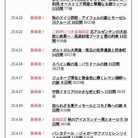
利用 オーストリア周遊と華麗なる都ウィーン
12日間
7/7発
25.4.22
新発表！
秋のドイツ西部・アイフェルの森とモーゼル
川クルーズ 10日間
10/23発
25.4.22
新発表！
ご好評につき追加設定
北アルゼンチンの大自
然と絶景へ・高原砂漠プーナと雲の列車 14日
間
9/18発
25.4.21
新発表！
ポルトガル大周遊・珠玉の世界遺産と田舎町
14日間
10/27発
25.4.18
新発表！
スペイン銀の道・パラドールの旅 11日間
10/21発
25.4.17
新発表！
ジュネーブ滞在と黄金色に輝くレマン湖畔へ
の旅 ９日間
10/23発
25.4.17
新発表！
中部イタリアの小さな村と町へ 13日間
10/19
発
25.4.16
新発表！
知られざる東ティモールとコモド島への旅 ８
日間
9/10発
25.4.16
新発表！
追加設定
秋のアイスランド一周とオーロラ 10
日間
10/5発
25.4.15
新発表！
パンタナール ・ジャガーサファリとレンソイ
スの白砂漠 11日間
8/26発