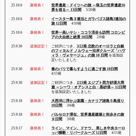
25.10.6
新発表！
世界遺産・ドイツへの旅 ～珠玉の世界遺産16
景を巡る～ 13日間
5/20発
25.10.6
新発表！
イースター島３連泊とガラパゴス諸島3連泊の
旅 12日間
4/10発
25.10.6
新発表！
世界一高いヤシ・ココラ渓谷も訪問 コロンビ
アの大自然と絶景 10日間
2/9発
25.9.30
追加設定！
ご好評につき、
3/22発 北欧のオーロラと白銀
のフィヨルド ノルウェー沿岸クルーズ「ハヴ
ィラ・ヴォヤージュ」の旅 10 日間
を追加設
定いたしました
25.9.30
新発表！
春のパリで暮らすように過ごす旅 10日間
4/15発
25.9.30
追加設定！
ご好評につき、
2/23発 エジプト西方砂漠大周
遊 ～シーワ・オアシスと白・黒砂漠～ 12日間
を追加設定いたしました
25.9.18
新発表！
大西洋に浮かぶ楽園・カナリア諸島５島巡り
10日間
3/6発
25.9.18
新発表！
バルセロナ滞在、世界遺産建築と街歩きの旅
９日間
3/8発
25.9.17
新発表！
ライン、マイン、ドナウ、 美しき中央ヨーロ
ッパ横断・リバークルーズ 12日間
4/11発