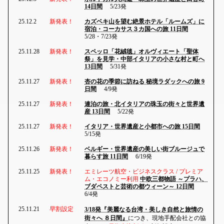
14日間
5/23発
25.12.2
新発表！
カズベキ山を望む絶景ホテル「ルームズ」に
宿泊・コーカサス３カ国への旅 11日間
5/28・7/23発
25.11.28
新発表！
スペッロ「花絨毯」オルヴィエート「聖体
祭」を見学・中部イタリアの小さな村と町へ
13日間
5/31発
25.11.27
新発表！
杏の花の季節に訪ねる 秘境ラダックへの旅 9
日間
4/9発
25.11.27
新発表！
連泊の旅・北イタリアの珠玉の街々と世界遺
産 13日間
5/22発
25.11.27
新発表！
イタリア・世界遺産と小都市への旅 15日間
5/15発
25.11.26
新発表！
ベルギー・世界遺産の美しい街ブルージュで
暮らす旅 11日間
6/19発
25.11.25
新発表！
エミレーツ航空・ビジネスクラス / プレミア
ム・エコノミー利用
中欧三都物語 ～プラハ、
ブダペストと芸術の都ウィーン～ 12日間
6/4発
25.11.21
早割設定
3/18発『美麗なる台湾・美しき自然と旅情の
街々へ ８日間』
につき、現地手配会社との協