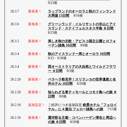
9/23発
26.3.7
新発表！
ラップランドのオーロラと秋のフィンランド
大周遊 13日間
9/16発
26.3.6
新発表！
グリーンランド・イルリサットの氷山とアイ
スランド・スナイフェルスネス半島 ８日間
8/23発
26.3.5
新発表！
美しき秋の北欧・アビスコ国立公園とロフォ
ーテン諸島 10日間
9/8発
26.3.4
新発表！
秋のアイスランド一周とオーロラ 10日間
9/25・9/30発
26.3.4
新発表！
西オーストラリアの大自然とワイルドフラワ
ー ９日間
9/3発
26.2.26
新発表！
ペラヘラ祭見学！スリランカの世界遺産と名
作ホテル 10日間
8/20発
26.2.26
新発表！
知られざる東ティモールとコモド島への旅 ８
日間
9/8発
26.2.16
追加設定！
ご好評につき追加設定
絶景ホテル「フェロイ
ヤル」に４連泊 フェロー諸島への旅
7/15発
26.2.16
新発表！
運河彩る王都・コペンハーゲン滞在と周辺へ
の旅 ８日間
8/20発