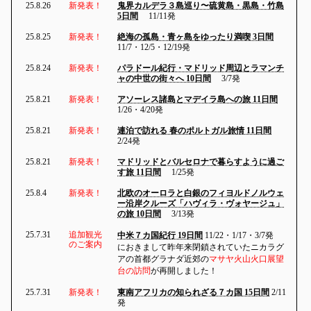
25.8.26
新発表！
鬼界カルデラ３島巡り〜硫黄島・黒島・竹島
5日間
11/11発
25.8.25
新発表！
絶海の孤島・青ヶ島をゆったり満喫 3日間
11/7・12/5・12/19発
25.8.24
新発表！
パラドール紀行・マドリッド周辺とラマンチ
ャの中世の街々へ 10日間
3/7発
25.8.21
新発表！
アソーレス諸島とマデイラ島への旅 11日間
1/26・4/20発
25.8.21
新発表！
連泊で訪れる 春のポルトガル旅情 11日間
2/24発
25.8.21
新発表！
マドリッドとバルセロナで暮らすように過ご
す旅 11日間
1/25発
25.8.4
新発表！
北欧のオーロラと白銀のフィヨルドノルウェ
ー沿岸クルーズ「ハヴィラ・ヴォヤージュ」
の旅 10日間
3/13発
25.7.31
追加観光
中米７カ国紀行 19日間
11/22・1/17・3/7発
のご案内
におきまして昨年来閉鎖されていたニカラグ
アの首都グラナダ近郊の
マサヤ火山火口展望
台の訪問
が再開しました！
25.7.31
新発表！
東南アフリカの知られざる７カ国 15日間
2/11
発