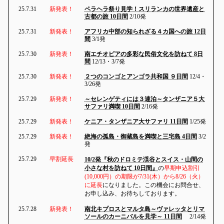
25.7.31
新発表！
ペラヘラ祭り見学！スリランカの世界遺産と
古都の旅 10日間
2/10発
25.7.31
新発表！
アフリカ中部の知られざる４カ国への旅 12日
間
3/1発
25.7.30
新発表！
南エチオピアの多彩な民俗文化を訪ねて 8日
間
12/13・3/7発
25.7.30
新発表！
２つのコンゴとアンゴラ共和国 ９日間
12/4・
3/26発
25.7.29
新発表！
～セレンゲティには３連泊～タンザニア５大
サファリ満喫 10日間
2/16発
25.7.29
新発表！
ケニア・タンザニア大サファリ 11日間
1/25発
25.7.29
新発表！
絶海の孤島・御蔵島を満喫と三宅島 4日間
3/2
発
25.7.29
早割延長
10/2発『秋のドロミテ渓谷とスイス・山間の
小さな村を訪ねて 10日間』
の
早期申込割引
(10,000円）の期限が7/31(木）から8/26（火）
に延長
になりました。この機会にお問合せ、
お申し込み、お待ちしております。
25.7.28
新発表！
南北キプロスとマルタ島～ヴァレッタとリマ
ソールのカーニバルを見学～ 11日間
2/14発