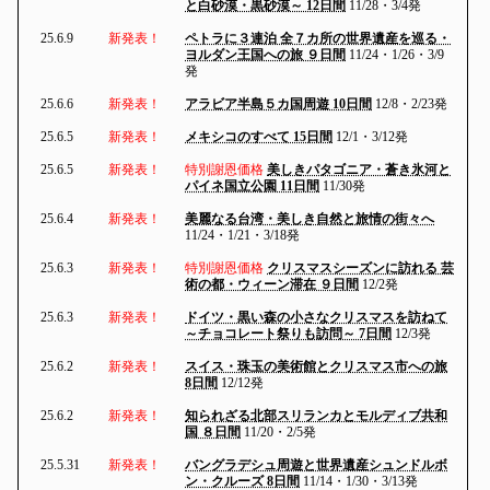
と白砂漠・黒砂漠～ 12日間
11/28・3/4発
25.6.9
新発表！
ペトラに３連泊 全７カ所の世界遺産を巡る・
ヨルダン王国への旅 ９日間
11/24・1/26・3/9
発
25.6.6
新発表！
アラビア半島５カ国周遊 10日間
12/8・2/23発
25.6.5
新発表！
メキシコのすべて 15日間
12/1・3/12発
25.6.5
新発表！
特別謝恩価格
美しきパタゴニア・蒼き氷河と
パイネ国立公園 11日間
11/30発
25.6.4
新発表！
美麗なる台湾・美しき自然と旅情の街々へ
11/24・1/21・3/18発
25.6.3
新発表！
特別謝恩価格
クリスマスシーズンに訪れる 芸
術の都・ウィーン滞在 ９日間
12/2発
25.6.3
新発表！
ドイツ・黒い森の小さなクリスマスを訪ねて
～チョコレート祭りも訪問～ 7日間
12/3発
25.6.2
新発表！
スイス・珠玉の美術館とクリスマス市への旅
8日間
12/12発
25.6.2
新発表！
知られざる北部スリランカとモルディブ共和
国 ８日間
11/20・2/5発
25.5.31
新発表！
バングラデシュ周遊と世界遺産シュンドルボ
ン・クルーズ 8日間
11/14・1/30・3/13発