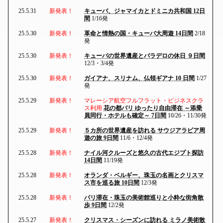
25.5.31
新発表！
キューバ、ジャマイカとドミニカ共和国 12日
間
1/16発
25.5.30
新発表！
革命と情熱の国・キューバ大周遊 14日間
2/18
発
25.5.30
新発表！
キューバの世界遺産とバラデロの休日 ９日間
12/3・3/4発
25.5.30
新発表！
ガイアナ、スリナム、仏領ギアナ 10 日間
1/27
発
25.5.29
新発表！
マレーシア航空フルフラット・ビジネスクラ
ス利用
花の都パリ ゆったり自由滞在 ～添乗
員同行・ホテルも確定～ 7日間
10/26・11/30発
25.5.29
新発表！
５カ所の世界遺産を訪れる サウジアラビア周
遊の旅 9日間
11/6・12/4発
25.5.28
新発表！
ナイル河クルーズと悠久の古代エジプト探訪
14日間
11/19発
25.5.28
新発表！
オランダ・ベルギー、珠玉の名画とクリスマ
ス市を巡る旅 10日間
12/3発
25.5.28
新発表！
パリ滞在・珠玉の美術館巡りと小粋な街角散
歩 9日間
12/2発
25.5.27
新発表！
クリスマス・シーズンに訪れる ミラノ美術散