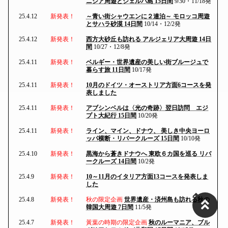
ニジア周遊とジェルバ島 15日間
9/30・11/18発
25.4.12
新発表！
～青い街シャウエンに２連泊～ モロッコ周遊
とサハラ砂漠 14日間
10/14・12/2発
25.4.12
新発表！
西方大砂丘も訪れる アルジェリア大周遊 14日
間
10/27・12/8発
25.4.11
新発表！
ベルギー・世界遺産の美しい街ブルージュで
暮らす旅 11日間
10/17発
25.4.11
新発表！
10月のドイツ・オーストリア方面6コースを発
表しました
25.4.11
新発表！
アブシンベルは〈光の奇跡〉翌日訪問 エジ
プト大紀行 15日間
10/20発
25.4.11
新発表！
ライン、マイン、ドナウ、 美しき中央ヨーロ
ッパ横断・リバークルーズ 15日間
10/10発
25.4.10
新発表！
黒海から蒼きドナウへ 東欧６カ国を巡る リバ
ークルーズ 14日間
10/2発
25.4.9
新発表！
10～11月のイタリア方面13コースを発表しま
した
25.4.8
新発表！
秋の限定企画
世界遺産・済州島も訪れる秋の
韓国大周遊 7日間
11/5発
25.4.7
新発表！
黃葉の時期の限定企画
秋のルーマニア、ブル