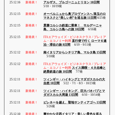
25.12.16
新発表！
アルザス、ブルゴーニュとリヨン 10日間
5/18・10/19発
25.12.15
新発表！
オーベルニュから奥プロヴァンスへ 珠玉のロ
マネスクと“美しい村”を巡る旅 11日間
6/25発
25.12.15
新発表！
景勝コルシカ鉄道に乗車！ サルデーニャ
島、コルシカ島への旅 10日間
6/16発
25.12.15
新発表！
ITAエアウェイズ・ビジネスクラス / プレミア
ム・エコノミー利用
直行便で行く ローマ６連
泊・滞在の旅 8日間
6/19・9/11発
25.12.12
新発表！
南イタリアからシチリア島、マルタ島 15日間
5/18発
25.12.12
新発表！
ITAエアウェイズ・ビジネスクラス / プレミア
ム・エコノミー利用
スイス満喫・４大名峰と
絶景鉄道の旅 10日間
7/7発
25.12.11
新発表！
ツィンギー・ハイキングとマダガスカルの大
自然 10日間
5/22・7/1・8/3・10/23発
25.12.11
新発表！
ツィンギー・ハイキング、巨大バオバブとマ
ダガスカル大周遊 13日間
6/10・10/14発
25.12.11
新発表！
ピレネーを越え、聖地サンティアゴへ 13日間
5/26発
25.12.10
新発表！
爽やかな北西イタリア・美しい景色を巡る