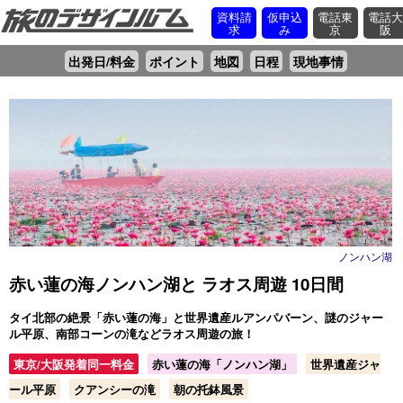
資料請
仮申込
電話東
電話
求
み
京
阪
出発日/料金
ポイント
地図
日程
現地事情
ノンハン湖
赤い蓮の海ノンハン湖と ラオス周遊 10日間
タイ北部の絶景「赤い蓮の海」と世界遺産ルアンパバーン、謎のジャー
ル平原、南部コーンの滝などラオス周遊の旅！
東京/大阪発着同一料金
赤い蓮の海「ノンハン湖」
世界遺産ジャ
ール平原
クアンシーの滝
朝の托鉢風景