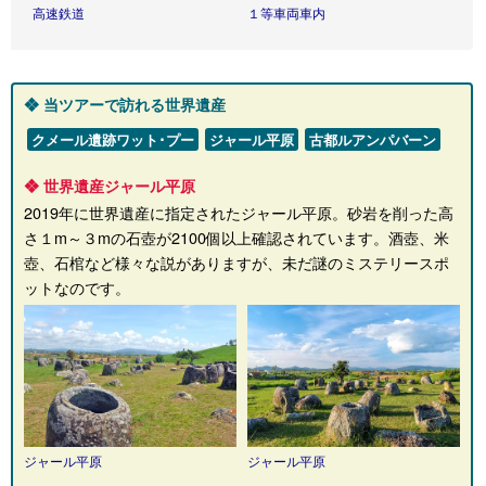
高速鉄道
１等車両車内
❖ 当ツアーで訪れる世界遺産
クメール遺跡ワット･プー
ジャール平原
古都ルアンパバーン
❖ 世界遺産ジャール平原
2019年に世界遺産に指定されたジャール平原。砂岩を削った高
さ１m～３mの石壺が2100個以上確認されています。酒壺、米
壺、石棺など様々な説がありますが、未だ謎のミステリースポ
ットなのです。
ジャール平原
ジャール平原