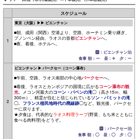
スケジュール
東京（大阪）▶▶ ビエンチャン
■朝、成田（関西）空港より、空路、ホーチミン乗り継ぎ、
プノンペン経由、ラオスの首都
へ。
ビエンチャン
1
■夜、着後、ホテルへ。
🅷：ビエンチャン泊
食事 朝：ー 昼：✈ 夕：ー
ビエンチャン ▶ パークセー（コーン瀑布）
■午前、空路、ラオス南部の中心地
へ。
パークセー
■着後、ラオスとカンボジアの国境に広がる
コーン瀑布の観
。メコン河最大の
◯（高さ15ｍ、幅
光
コーン・パペンの滝
300ｍ）、精霊が住むと信じられている
ソン・パミットの滝
2
◯、
◯など。観光後、パークセ
フランス植民地時代の廃線跡
ーに戻ります。
★夕食は、代表的な
ラオス料理ラープ
(野菜、もち米とともに
食べる肉料理)をどうぞ。
🅷：パークセー泊
食事 朝：◯ 昼：◯ 夕：◯