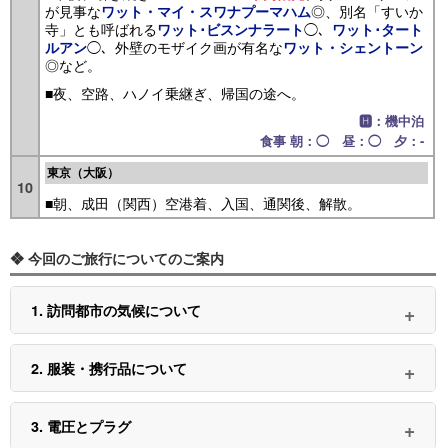
が見事な
◎、別名「すいか
ワット・マイ・スワナプーマハム
寺」とも呼ばれる
◯、
ワット･ビスンナラート
ワット･タート
◯、外壁のモザイク画が有名な
ルアン
ワット・シェントーン
◎など。
■夜、空路、ハノイ乗継ぎ、帰国の途へ。
🅷：機中泊
食事 朝：◯ 昼：◯ 夕：-
東京（大阪）
10
■朝、成田（関西）空港着、入国、通関後、解散。
❖ 今回のご旅行についてのご案内
1. 訪問都市の気候について
2. 服装・携行品について
3. 電圧とプラグ