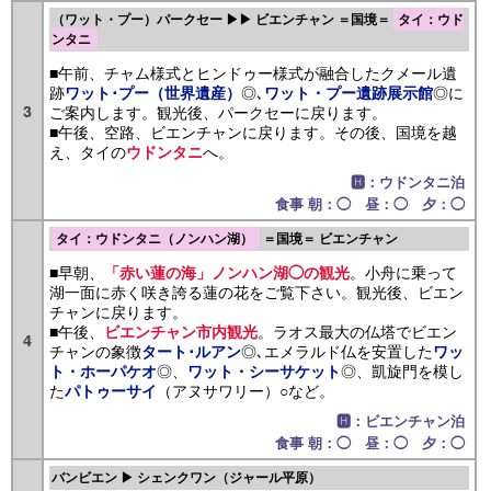
（ワット・プー）パークセー ▶▶ ビエンチャン ＝国境＝
タイ：ウド
ンタニ
■午前、チャム様式とヒンドゥー様式が融合したクメール遺
跡
◎､
◎に
ワット･プー（世界遺産）
ワット・プー遺跡展示館
3
ご案内します。観光後、パークセーに戻ります。
■午後、空路、ビエンチャンに戻ります。その後、国境を越
え、タイの
へ。
ウドンタニ
🅷：ウドンタニ泊
食事 朝：◯ 昼：◯ 夕：◯
タイ：ウドンタニ（ノンハン湖）
＝国境＝ ビエンチャン
■早朝、
。小舟に乗って
「赤い蓮の海」ノンハン湖◯の観光
湖一面に赤く咲き誇る蓮の花をご覧下さい。観光後、ビエン
チャンに戻ります。
■午後、
。ラオス最大の仏塔でビエン
ビエンチャン市内観光
4
チャンの象徴
◎､エメラルド仏を安置した
タート･ルアン
ワッ
◎、
◎、凱旋門を模し
ト・ホーパケオ
ワット・シーサケット
た
（アヌサワリー）○など。
パトゥーサイ
🅷：ビエンチャン泊
食事 朝：◯ 昼：◯ 夕：◯
バンビエン ▶ シェンクワン（ジャール平原）