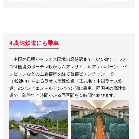
4.高速鉄道にも乗車
中国の昆明からラオス国境の磨憨駅まで（613km）、ラオ
ス側国境のボーテン駅からムアンサイ、ルアンパバーン、バ
ンビエンなどの主要都市を経て首都ビエンチャンまで
（422km）を走るラオス高速鉄道（正式名：中国ラオス鉄
道）のバンビエン～ルアンパバン間に乗車。同国初の高速鉄
道で、陸路で４時間かかる同区間を１時間で結びます。