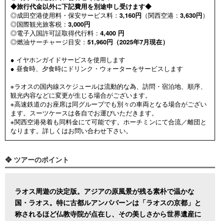
◆旅行代金以外に下記費用を別途申し受けます◆
◎成田空港使用料・保安サービス料：
3,160円
（関西空港：
3,630円
）
◎国際観光旅客税：
3,000円
◎電子入国許可証取得代行料：
4,400 円
◎燃油サーチャージ目安：
51,960円（2025年7月現在）
● イヤホンガイドサービスを使用します
● 昼食時、夕食時にドリンク・ウォーターをサービスします
※ラオスの国内線スケジュールは流動的な為、訪問・宿泊地、順序、
観光内容などに変更が生じる場合がございます。
※高速鉄道のお座席は同グループでも別々の車両となる場合がござい
ます。スーツケースは各自でお運びいただきます。
※関西空港発着も同料金にて可能です。ホーチミンにて合流／離団と
なります。詳しくはお問い合わせ下さい。
❖ ツアーのポイント
ラオス周遊の決定版。アジアの原風景が残る素朴で温かな
国・ラオス。特に古都ルアンパバーンは「ラオスの京都」と
称されるほど仏教寺院が点在し、その美しさから世界遺産に