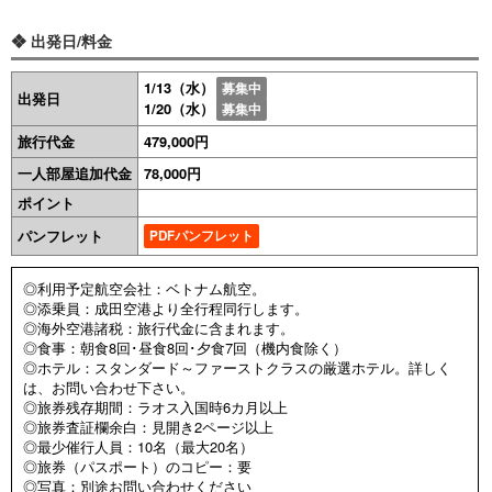
❖ 出発日/料金
1/13（水）
募集中
出発日
1/20（水）
募集中
旅行代金
479,000円
一人部屋追加代金
78,000円
ポイント
パンフレット
PDFパンフレット
◎利用予定航空会社：ベトナム航空。
◎添乗員：成田空港より全行程同行します。
◎海外空港諸税：旅行代金に含まれます。
◎食事：朝食8回･昼食8回･夕食7回（機内食除く）
◎ホテル：スタンダード～ファーストクラスの厳選ホテル。詳しく
は、お問い合わせ下さい。
◎旅券残存期間：ラオス入国時6カ月以上
◎旅券査証欄余白：見開き2ページ以上
◎最少催行人員：10名（最大20名）
◎旅券（パスポート）のコピー：要
◎写真：別途お問い合わせください