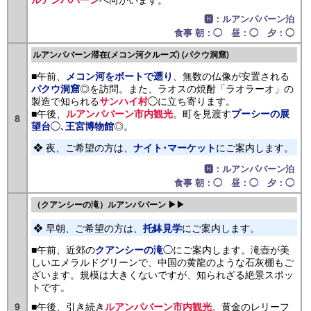
🅷：ルアンパバーン泊
食事 朝：◯ 昼：◯ 夕：◯
ルアンパバーン滞在(メコン河クルーズ) (パクウ洞窟)
■午前、
、無数の仏像が安置される
メコン河をボートで遡り
◎を訪問。また、ラオスの焼酎「ラオラーオ」の
パクウ洞窟
製造で知られる
◯に立ち寄ります。
サンハイ村
■午後、
。町を見渡す
ルアンパバーン市内観光
プーシーの展
8
◯､
◎。
望台
王宮博物館
❖ 夜、ご希望の方は、
にご案内します。
ナイト･マーケット
🅷：ルアンパバーン泊
食事 朝：◯ 昼：◯ 夕：◯
（クアンシーの滝）ルアンパバーン ▶▶
❖ 早朝、ご希望の方は、
にご案内します。
托鉢見学
■午前、近郊の
◯にご案内します。滝壺が美
クアンシーの滝
しいエメラルドグリーンで、中国の黄龍のような石灰棚もご
ざいます。規模は大きくないですが、知られざる絶景スポッ
トです。
■午後、引き続き
。黄金のレリーフ
9
ルアンパバーン市内観光