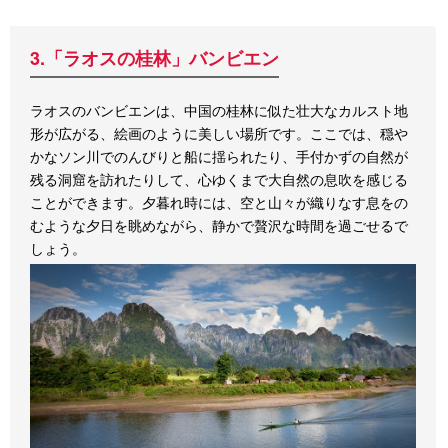
3.「ラオスの桂林」バンビエン
ラオスのバンビエンは、中国の桂林に似た壮大なカルスト地
形が広がる、絵画のように美しい場所です。ここでは、穏や
かなソン川でのんびりと船に揺られたり、手付かずの自然が
残る洞窟を訪れたりして、心ゆくまで大自然の息吹を感じる
ことができます。夕暮れ時には、空と山々が織りなす息をの
むような夕日を眺めながら、静かで贅沢な時間を過ごせるで
しょう。