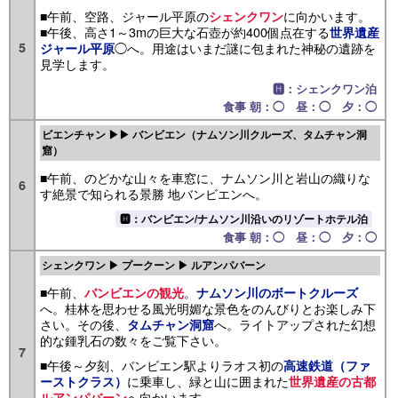
■午前、空路、ジャール平原の
に向かいます。
シェンクワン
■午後、高さ1～3mの巨大な石壺が約400個点在する
世界遺産
5
◯へ。用途はいまだ謎に包まれた神秘の遺跡を
ジャール平原
見学します。
🅷：シェンクワン泊
食事 朝：◯ 昼：◯ 夕：◯
ビエンチャン ▶▶ バンビエン（ナムソン川クルーズ、タムチャン洞
窟）
■午前、のどかな山々を車窓に、ナムソン川と岩山の織りな
6
す絶景で知られる景勝 地バンビエンへ。
🅷：バンビエン/ナムソン川沿いのリゾートホテル泊
食事 朝：◯ 昼：◯ 夕：◯
シェンクワン ▶ プークーン ▶ ルアンパバーン
■午前、
。
バンビエンの観光
ナムソン川のボートクルーズ
へ。桂林を思わせる風光明媚な景色をのんびりとお楽しみ下
さい。その後、
へ。ライトアップされた幻想
タムチャン洞窟
的な鍾乳石の数々をご覧下さい。
7
■午後～夕刻、バンビエン駅よりラオス初の
高速鉄道（ファ
に乗車し、緑と山に囲まれた
ーストクラス）
世界遺産の古都
へ向かいます。
ルアンパバーン