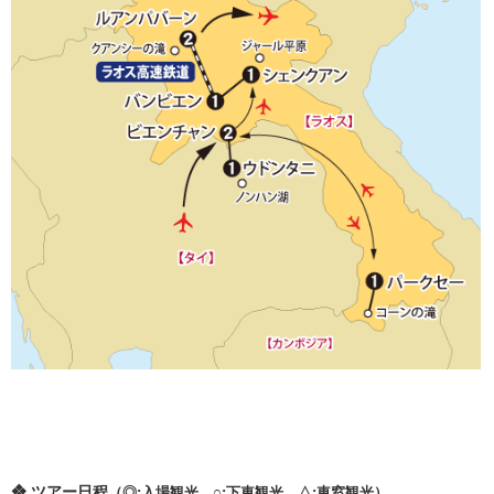
❖ ツアー日程
（◎:入場観光、○:下車観光、△:車窓観光）