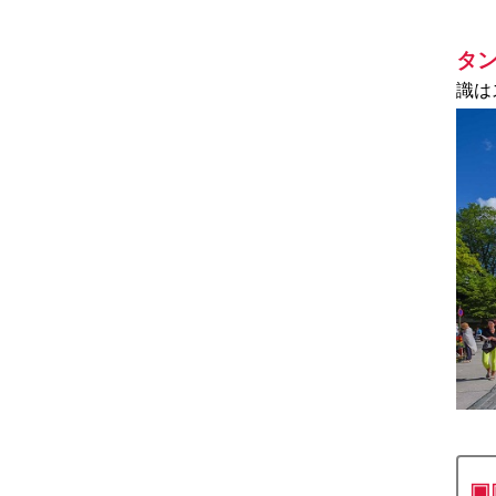
タ
識は
▣