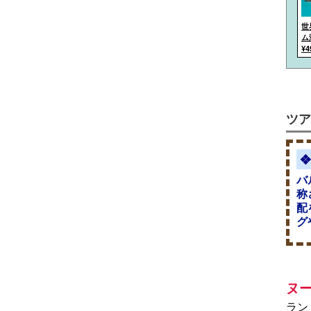
世
ム
¥4
ツア
❖
バ
称
配
グ
ヌ
ラン