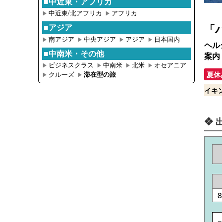
■中近東・アフリカ
中近東/北アフリカ
アフリカ
▶︎
▶︎
「
■アジア
南アジア
中央アジア
アジア
日本国内
▶︎
▶︎
▶︎
▶︎
ヘル
■中南米・その他
案内
ビジネスクラス
中南米
北米
オセアニア
▶︎
▶︎
▶︎
▶︎
クルーズ
夏休
滞在型の旅
▶︎
▶︎
イキ
❖ 