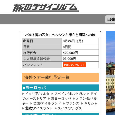
出発
「バルト海の乙女」ヘルシンキ滞在と周辺への旅
出発日
8月24日（月）
日数
8日間
旅行代金
479,000円
１人部屋追加代金
93,000円
パンフレット
PDFパンフレット
海外ツアー催行予定一覧
■ヨーロッパ
イタリア/マルタ
スペイン/ポルトガル
ドイ
▶︎
▶︎
▶︎
ツ/オーストリア
東ヨーロッパ
オランダ/ベル
▶︎
▶︎
ギー
英国/アイルランド
フランス
ギリシャ
▶︎
▶︎
▶︎
スイス/アルプス
北欧/アイスランド
▶︎
▶︎