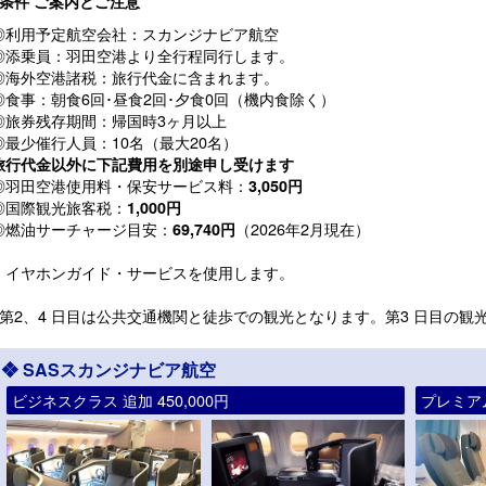
■条件 ご案内とご注意
◎利用予定航空会社：スカンジナビア航空
◎添乗員：羽田空港より全行程同行します。
◎海外空港諸税：旅行代金に含まれます。
◎食事：朝食6回･昼食2回･夕食0回（機内食除く）
◎旅券残存期間：帰国時3ヶ月以上
◎最少催行人員：10名（最大20名）
旅行代金以外に下記費用を別途申し受けます
◎羽田空港使用料・保安サービス料：
3,050円
◎国際観光旅客税：
1,000円
◎燃油サーチャージ目安：
（2026年2月現在）
69,740円
・イヤホンガイド・サービスを使用します。
※第2、4 日目は公共交通機関と徒歩での観光となります。第3 日目の
❖ SASスカンジナビア航空
ビジネスクラス 追加 450,000円
プレミアム