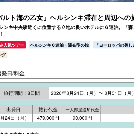
バルト海の乙女」ヘルシンキ滞在と周辺への旅
シンキ中央駅近くに位置する立地の良いホテルに６連泊。「森
！
み人気ツアー
ヘルシンキ６連泊・滞在型の旅
「ヨーロッパの美し
ング
出発日/料金
旅行期間：8日間
2026年8月24日（月）〜 8月31日（月
出発日
旅行代金
一人部屋追加代金
8月24日（月）
479,000円
93,000円