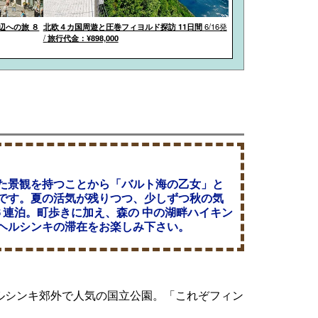
辺への旅 ８
北欧４カ国周遊と圧巻フィヨルド探訪 11日間
6/16発
/
旅行代金：¥898,000
た景観を持つことから「バルト海の乙女」と
です。夏の活気が残りつつ、少しずつ秋の気
連泊。町歩きに加え、森の 中の湖畔ハイキン
ヘルシンキの滞在をお楽しみ下さい。
シンキ郊外で人気の国立公園。「これぞフィン