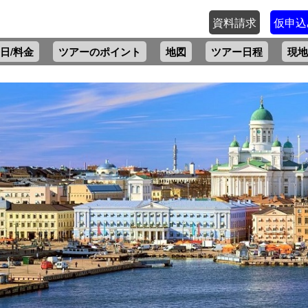
資料請求
仮申込
日/料金
ツアーのポイント
地図
ツアー日程
現地