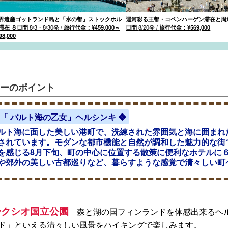
界遺産ゴットランド島と「水の都」ストックホル
運河彩る王都・コペンハーゲン滞在と周
滞在 ８日間
8/3・8/30発
/
旅行代金：¥459,000～
日間
8/20発
/
旅行代金：¥569,000
98,000
ーのポイント
「 バルト海の乙女」ヘルシンキ ❖
ルト海に面した美しい港町で、洗練された雰囲気と海に囲まれ
されています。モダンな都市機能と自然が調和した魅力的な街
を感じる8月下旬、町の中心に位置する散策に便利なホテルに６
や郊外の美しい古都巡りなど、暮らすような感覚で清々しい町
ークシオ国立公園
森と湖の国フィンランドを体感出来るヘル
ド」といえる清々しい風景をハイキングで楽しみます。