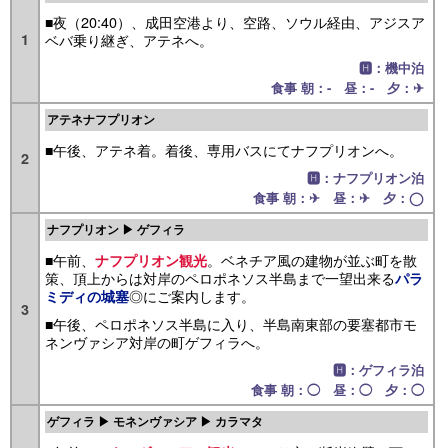
■夜（20:40）、成田空港より、空路、ソウル経由、アジスア
1
ベバ乗り継ぎ、アテネへ。
🅷：機中泊
食事 朝：- 昼：- 夕：✈
アテネナフプリオン
■午後、アテネ着。着後、専用バスにてナフプリオンへ。
2
🅷：ナフプリオン泊
食事 朝：✈ 昼：✈ 夕：◯
ナフプリオン ▶ ゲフィラ
■午前、
。ベネチア風の建物が並ぶ町を散
ナフプリオン観光
策、頂上からは対岸のペロポネソス半島まで一望出来る
パラ
◎にご案内します。
ミディの城塞
3
■午後、ペロポネソス半島に入り、半島南東部の要塞都市モ
ネンヴァシア対岸の町ゲフィラへ。
🅷：ゲフィラ泊
食事 朝：◯ 昼：◯ 夕：◯
ゲフィラ ▶ モネンヴァシア ▶ カラマタ