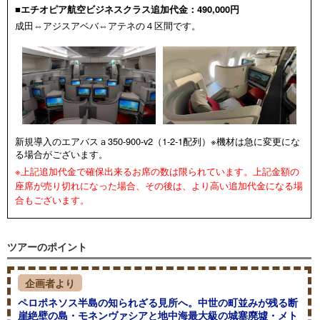
■エチオピア航空ビジネスクラス追加代金：490,000円
成田⇔アジスアベバ⇔アテネの４区間です。
新規導入のエアバスａ350-900-v2（1-2-1配列）※機材は急に変更にな
る場合がございます。
※上記追加代金で確保出来るお席の数は限られています。上記金額の
座席が売り切れになった場合、その後は、より高い追加代金になる場
合もございます。
ツアーのポイント
企画者より
ペロポネソス半島の知られざる見所へ。中世の町並みが残る断
崖絶壁の島・モネンヴァシアと地中海最大級の城塞廃墟・メト