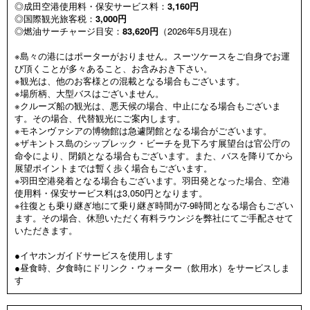
◎成田空港使用料・保安サービス料：
3,160円
◎国際観光旅客税：
3,000円
◎燃油サーチャージ目安：
83,620円
（2026年5月現在）
※島々の港にはポーターがおりません。スーツケースをご自身でお運
び頂くことが多々あること、お含みおき下さい。
※観光は、他のお客様との混載となる場合もございます。
※場所柄、大型バスはございません。
※クルーズ船の観光は、悪天候の場合、中止になる場合もございま
す。その場合、代替観光にご案内します。
※モネンヴァシアの博物館は急遽閉館となる場合がございます。
※ザキントス島のシップレック・ビーチを見下ろす展望台は官公庁の
命令により、閉鎖となる場合もございます。また、バスを降りてから
展望ポイントまでは暫く歩く場合もございます。
※羽田空港発着となる場合もございます。羽田発となった場合、空港
使用料・保安サービス料は3,050円となります。
※往復とも乗り継ぎ地にて乗り継ぎ時間が7-9時間となる場合もござい
ます。その場合、休憩いただく有料ラウンジを弊社にてご手配させて
いただきます。
●イヤホンガイドサービスを使用します
●昼食時、夕食時にドリンク・ウォーター（飲用水）をサービスしま
す