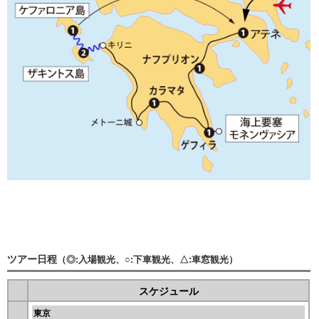
ツアー日程
（◎:入場観光、○:下車観光、△:車窓観光）
スケジュール
東京