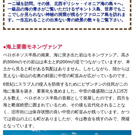
ーニ城を訪問。その後、北西ギリシャ・イオニア海の島々へ。
一級品の海の青さがご覧いただけるザキントス島、世界でもこ
こでしか見られない神秘の洞窟が残るケファロニア島を訪れま
す。一生忘れることの出来ない青の絶景の数々をご覧下さい。
●海上要塞モネンヴァシア
ペロポネソス半島の南東、海に突き出た岩山モネンヴァシア。高さ
約300mのその岩山は本土と約200mの堤でつながっていますが、本
土から見ると町がある気配はありません。しかしながら、陸からは
見えない岩山の右奥の斜面に中世の町並みが広がっているのです。
6世紀にスラブ人の侵入を防衛するためにビザンチンの住民がこの
地に集落を築き、要塞化を進めました。中世の最盛期には人口5万
人を数え、ペロポネソス半島の首都として発展したのです。四方を
海と断崖絶壁に囲まれているため、その後も近代化されることな
く、旧市街には保存状態の良い中世の町並みが残っています。かつ
ては岩山の上にも町がありましたが、今は教会を残すのみで、廃墟
となっています。