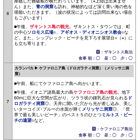
座礁した難破船が横たわっています。（※上陸は出来ませ
ん）また、
も訪れ、神秘的なほど深く青い海の色を
青の洞窟
堪能いただきます。（波の状況によっては訪問出来ない場合
6
もございます）
■午後、
。ザキントス・タウンでは、町
ザキントス島の観光
の中心
○、
○な
ソロモス広場
アギオス・ディオニシオス教会
ど。また、シップレック・ビーチを見下ろす展望台○（※）に
も立ち寄ります。
🅷：ザキントス島泊
食事 朝：◯ 昼：◯ 夕：◯
カランバカ ▶ ケファロニア島（ドロガラティ洞窟）（メリッサニ洞
窟）
■午前、船にてケファロニア島へ向かいます。
■午後、イオニア諸島最大の島
。地下
ケファロニア島の観光
60mに巨大な空間が広がり、ツララ状の鍾乳石が見られる
ド
7
◎、天井に開いた穴から光が差し込み、美し
ロガラティ洞窟
いターコイズ･ブルーの水面が輝く
◎、「世
メリッサニ洞窟
界で最も美しいビーチ」のベスト５のひとつ
ミルトス・ビー
○など。
チの遠望
🅷：ケファロニア島泊
食事 朝：◯ 昼：◯ 夕：◯