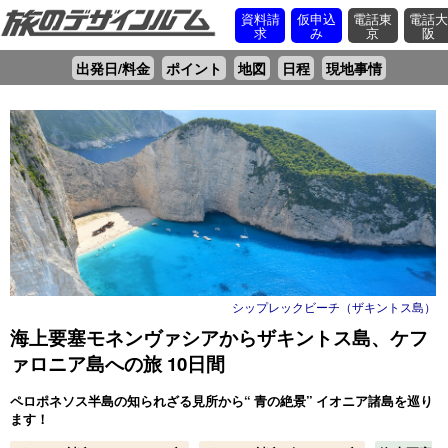
資料請
仮申込
電話東
電話
求
み
京
阪
出発日/料金
ポイント
地図
日程
現地事情
シップレックビーチ（ザキントス島）
海上要塞モネンヴァシアからザキントス島、ケフ
ァロニア島への旅 10日間
ペロポネソス半島の知られざる見所から“ 青の絶景” イオニア諸島を巡り
ます！