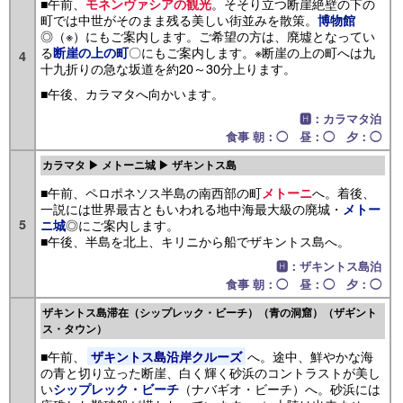
■午前、
。そそり立つ断崖絶壁の下の
モネンヴァシアの観光
町では中世がそのまま残る美しい街並みを散策。
博物館
◎（※）にもご案内します。ご希望の方は、廃墟となってい
る
〇にもご案内します。※断崖の上の町へは九
断崖の上の町
4
十九折りの急な坂道を約20～30分上ります。
■午後、カラマタへ向かいます。
🅷：カラマタ泊
食事 朝：◯ 昼：◯ 夕：◯
カラマタ ▶ メトーニ城 ▶ ザキントス島
■午前、ペロポネソス半島の南西部の町
へ。着後、
メトーニ
一説には世界最古ともいわれる地中海最大級の廃城・
メトー
5
◎にご案内します。
ニ城
■午後、半島を北上、キリニから船でザキントス島へ。
🅷：ザキントス島泊
食事 朝：◯ 昼：◯ 夕：◯
ザキントス島滞在（シップレック・ビーチ）（青の洞窟）（ザギント
ス・タウン）
■午前、
へ。途中、鮮やかな海
ザキントス島沿岸クルーズ
の青と切り立った断崖、白く輝く砂浜のコントラストが美し
い
（ナバギオ・ビーチ）へ。砂浜には
シップレック・ビーチ