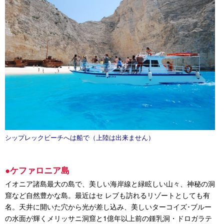
シップレックビーチへは船で（上陸は出来ません）
●ケファロニア島
イオニア諸島最大の島で、美しい海岸線と緑眩しい山々、神秘の洞
窟など自然豊かな島。最近はセ レブも訪れるリゾートとしても有
名。天井に開いた穴から光が差し込み、美しいターコイズ･ブルー
の水面が輝くメリッサニ洞窟と1億年以上前の鍾乳洞・ドロガラテ