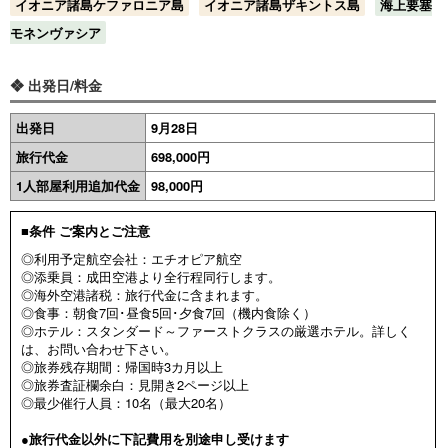
イオニア諸島ケファロニア島
イオニア諸島ザキントス島
海上要塞
モネンヴァシア
❖ 出発日/料金
出発日
9月28日
旅行代金
698,000円
1人部屋利用追加代金
98,000円
■条件 ご案内とご注意
◎利用予定航空会社：エチオピア航空
◎添乗員：成田空港より全行程同行します。
◎海外空港諸税：旅行代金に含まれます。
◎食事：朝食7回･昼食5回･夕食7回（機内食除く）
◎ホテル：スタンダード～ファーストクラスの厳選ホテル。詳しく
は、お問い合わせ下さい。
◎旅券残存期間：帰国時3カ月以上
◎旅券査証欄余白：見開き2ページ以上
◎最少催行人員：10名（最大20名）
●旅行代金以外に下記費用を別途申し受けます