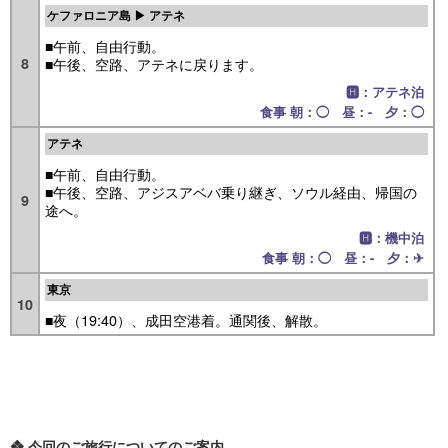
ケファロニア島 ▶ アテネ
■午前、自由行動。
8
■午後、空路、アテネに戻ります。
🅷：アテネ泊
食事 朝：◯ 昼：- 夕：◯
アテネ
■午前、自由行動。
■午後、空路、アジスアベバ乗り継ぎ、ソウル経由、帰国の
9
途へ。
🅷：機中泊
食事 朝：◯ 昼：- 夕：✈
東京
10
■夜（19:40）、成田空港着。通関後、解散。
❖ 今回のご旅行についてのご案内