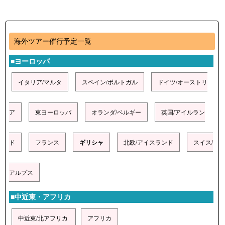
海外ツアー催行予定一覧
■ヨーロッパ
イタリア/マルタ
スペイン/ポルトガル
ドイツ/オーストリ
ア
東ヨーロッパ
オランダ/ベルギー
英国/アイルラン
ド
フランス
ギリシャ
北欧/アイスランド
スイス/
アルプス
■中近東・アフリカ
中近東/北アフリカ
アフリカ