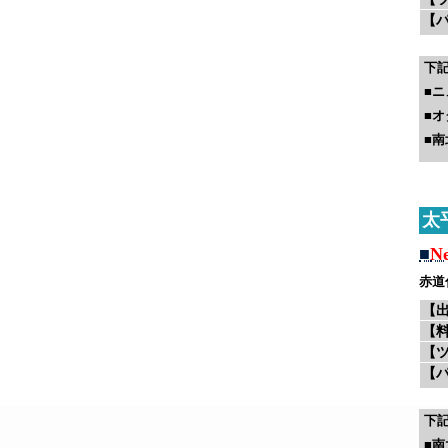
【
下
■
ニ
■
オ
■
南
太
■
N
赤道
【
【
【
【
下
■
南