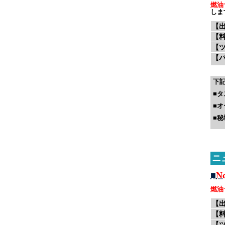
燃油
しま
【
【
【
【
下
■
タ
■
オ
■
秘
ニ
■
N
燃油
【
【
【