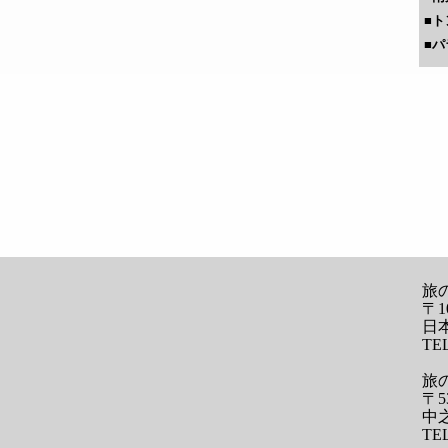
■
ト
■
パ
旅
〒1
日
TEL
旅
〒5
中
TEL