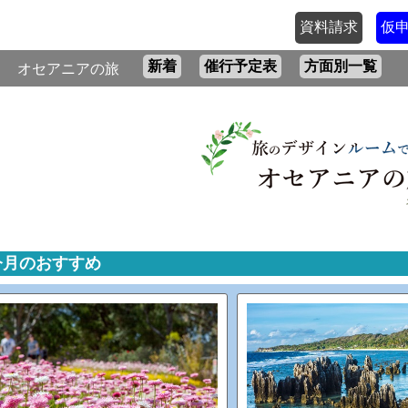
資料請求
仮
新着
催行予定表
方面別一覧
オセアニアの旅
今月のおすすめ