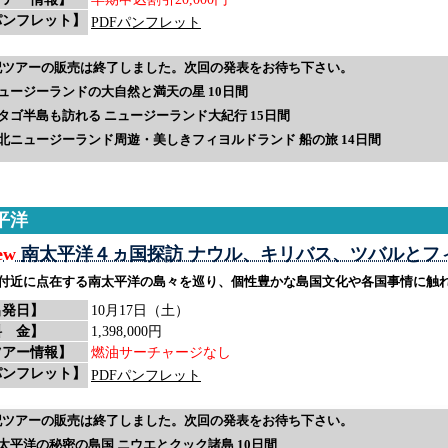
パンフレット】
PDFパンフレット
記ツアーの販売は終了しました。次回の発表をお待ち下さい。
ュージーランドの大自然と満天の星 10日間
タゴ半島も訪れる ニュージーランド大紀行 15日間
北ニュージーランド周遊・美しきフィヨルドランド 船の旅 14日間
平洋
ew
南太平洋４ヵ国探訪 ナウル、キリバス、ツバルとフィ
付近に点在する南太平洋の島々を巡り、個性豊かな島国文化や各国事情に触
出発日】
10月17日（土）
料 金】
1,398,000円
ツアー情報】
燃油サーチャージなし
パンフレット】
PDFパンフレット
記ツアーの販売は終了しました。次回の発表をお待ち下さい。
太平洋の秘密の島国 ニウエとクック諸島 10日間