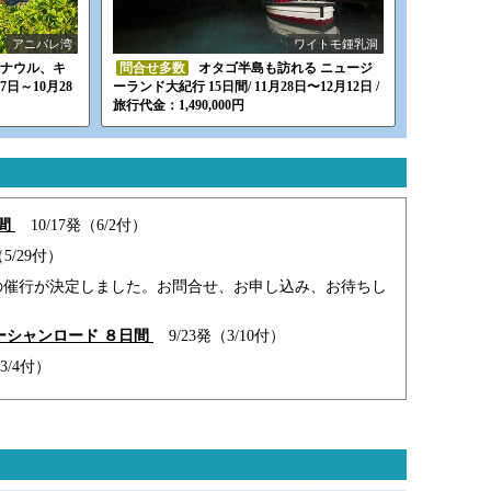
アニバレ湾
ワイトモ鍾乳洞
 ナウル、キ
問合せ多数
オタゴ半島も訪れる ニュージ
日～10月28
ーランド大紀行 15日間/ 11月28日〜12月12日 /
旅行代金：1,490,000円
間
10/17発（6/2付）
5/29付）
の催行が決定しました。お問合せ、お申し込み、お待ちし
ーシャンロード ８日間
9/23発（3/10付）
3/4付）