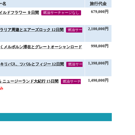
ー名
旅行代金
679,000円
イルドフラワー ９日間
燃油サーチャージなし
2,100,000円
ラリア周遊とエアーズロック 12日間
燃油サー
998,000円
咲くメルボルン滞在とグレートオーシャンロード
1,398,000円
キリバス、ツバルとフィジー 12日間
燃油サー
1,490,000円
 ニュージーランド大紀行 15日間
燃油サーチ
込み