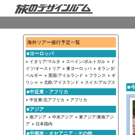
海外ツアー催行予定一覧
■ヨーロッパ
イタリア/マルタ
スペイン/ポルトガル
ド
▶︎
▶︎
▶︎
イツ/オーストリア
東ヨーロッパ
オランダ/
▶︎
▶︎
ベルギー
英国/アイルランド
フランス
ギ
▶︎
▶︎
▶︎
リシャ
北欧/アイスランド
スイス/アルプス
▶︎
▶︎
■
■中近東・アフリカ
中近東/北アフリカ
アフリカ
▶︎
▶︎
■アジア
南アジア
中央アジア
東アジア/東南アジ
▶︎
▶︎
▶︎
ア
日本国内
▶︎
■中南米・オセアニア・その他