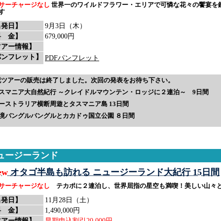
サーチャージなし
世界一のワイルドフラワー・エリアで可憐な花々の饗宴を
す
出発日】
9月3日（木）
料 金】
679,000円
ツアー情報】
パンフレット】
PDFパンフレット
記ツアーの販売は終了しました。次回の発表をお待ち下さい。
スマニア大自然紀行 ～クレイドルマウンテン・ロッジに２連泊～ 9日間
ーストラリア横断周遊とタスマニア島 13日間
境バングルバングルとカカドゥ国立公園 ８日間
ュージーランド
ew
オタゴ半島も訪れる ニュージーランド大紀行 15日間
サーチャージなし
テカポに２連泊し、世界屈指の星空も満喫！美しい山々と
出発日】
11月28日（土）
料 金】
1,490,000円
ツアー情報】
早期申込割引20,000円