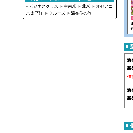
ビジネスクラス
中南米
北米
オセアニ
▶︎
▶︎
▶︎
▶︎
ア/太平洋
クルーズ
滞在型の旅
▶︎
▶︎
代
■
新
新
催
新
新
■