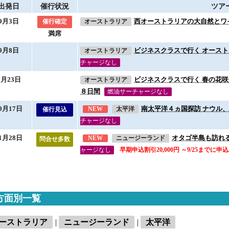
出発日
催行状況
ツア
9月3日
西オーストラリアの大自然とワ
催行確定
オーストラリア
満席
9月8日
ビジネスクラスで行く オースト
オーストラリア
チャージなし
9月23日
ビジネスクラスで行く 春の花
オーストラリア
８日間
燃油サーチャージなし
0月17日
南太平洋４ヵ国探訪 ナウル、
NEW
太平洋
催行見込
チャージなし
1月28日
オタゴ半島も訪れる
NEW
ニュージーランド
問合せ多数
ャージなし
早期申込割引20,000円 ～9/25までに申
 方面別一覧
ーストラリア
|
ニュージーランド
|
太平洋