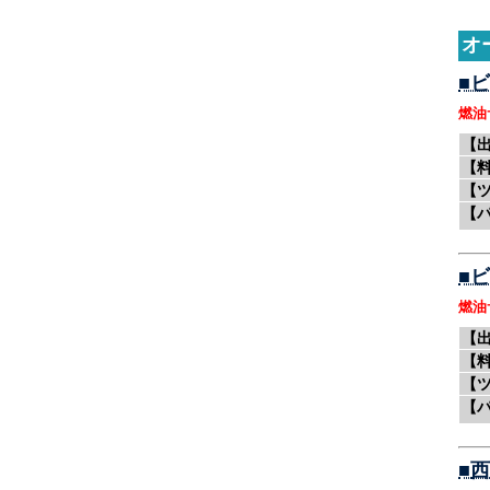
オ
■
ビ
燃油
【
【
【
【
■
ビ
燃油
【
【
【
【
■
西