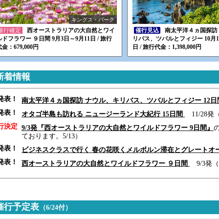
キングス・パーク
催行確定
西オーストラリアの大自然とワイ
催行見込
南太平洋４ヵ国探訪
ルドフラワー ９日間 9月3日～9月11日 / 旅行
リバス、ツバルとフィジー 10月17
金：679,000円
日 / 旅行代金：1,398,000円
 新着情報
発表！
南太平洋４ヵ国探訪 ナウル、キリバス、ツバルとフィジー 12日
発表！
オタゴ半島も訪れる ニュージーランド大紀行 15日間
11/28発（
行決定
9/3発『西オーストラリアの大自然とワイルドフラワー 9日間』
ております。5/13）
発表！
ビジネスクラスで行く 春の花咲くメルボルン滞在とグレートオ
発表！
西オーストラリアの大自然とワイルドフラワー ９日間
9/3発（
 催行予定表
（6/24付）