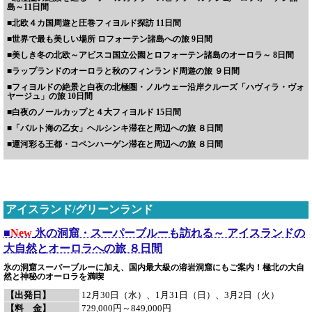
島～11日間
■
北欧４カ国周遊と圧巻フィヨルド探訪 11日間
■
世界で最も美しい場所 ロフォーテン諸島への旅 9日間
■
美しき冬の北欧～アビスコ国立公園とロフォーテン諸島のオーロラ～ 8日間
■
ラップランドのオーロラと秋のフィンランド周遊の旅 ９日間
■
フィヨルドの絶景と白夜の北極圏・ノルウェー沿岸クルーズ「ハヴィラ・ヴォ
ヤージュ」の旅 10日間
■
白夜のノールカップと４大フィヨルド 15日間
■
「バルト海の乙女」ヘルシンキ滞在と周辺への旅 ８日間
■
運河彩る王都・コペンハーゲン滞在と周辺への旅 ８日間
アイスランド/グリーンランド
■
New
氷の洞窟・スーパーブルーも訪れる～ アイスランドの
大自然とオーロラへの旅 ８日間
氷の洞窟スーパーブルーに加え、国内最大級の溶岩洞窟にもご案内！極北の大自
然と神秘のオーロラを満喫
【出発日】
12月30日（水）、1月31日（日）、3月2日（火）
【料 金】
729,000円～849,000円