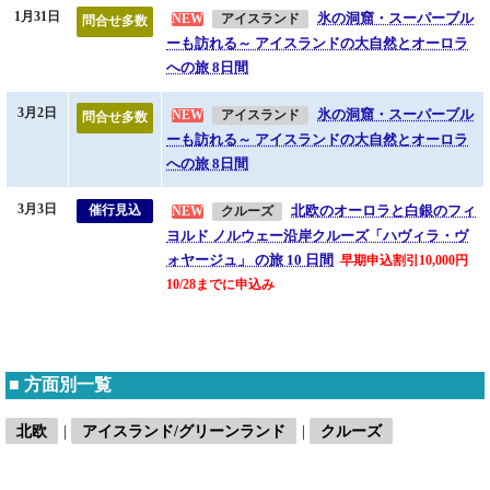
新発表！
1月31日
氷の洞窟・スーパーブル
NEW
アイスランド
問合せ多数
秋のアイスランド一周とオーロラ 10日間
9/25・9/30発 （3/4付）
ーも訪れる～ アイスランドの大自然とオーロラ
催行決定
への旅 8日間
7/5発『極北の大地グリーンランド・ヌークへの旅 ８日間』
の催行が決
定しました。(2/18付)
3月2日
氷の洞窟・スーパーブル
追加設定
NEW
アイスランド
問合せ多数
ご好評につき、
7/15発 絶景ホテル「フェロイヤル」に４連泊 フェロー
ーも訪れる～ アイスランドの大自然とオーロラ
諸島への旅 10日間
を追加設定いたしました。(2/17付)
への旅 8日間
新発表！
運河彩る王都・コペンハーゲン滞在と周辺への旅 ８日間
8/20発
3月3日
北欧のオーロラと白銀のフィ
催行見込
（2/16付）
NEW
クルーズ
ヨルド ノルウェー沿岸クルーズ「ハヴィラ・ヴ
新発表！
北ノルウェー絶景街道 センヤ島からロフォーテン諸島 9日間
7/22発
ォヤージュ」 の旅 10 日間
早期申込割引10,000円
（2/4付）
10/28までに申込み
新発表！
「バルト海の乙女」ヘルシンキ滞在と周辺への旅 ８日間
8/24発
（2/2付）
新発表！
世界遺産ゴットランド島と「水の都」ストックホルム滞在 ８日間
■ 方面別一覧
8/3・8/30発 （2/2付）
催行決定
北欧
|
アイスランド/グリーンランド
|
クルーズ
7/21発『絶景ホテル「フェロイヤル」に４連泊 フェロー諸島への旅 ８
日間』
の催行が決定しました。(1/30付)
新発表！