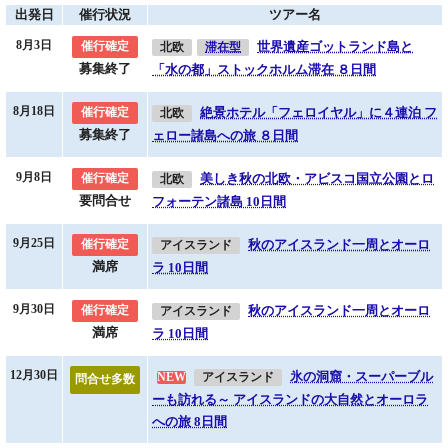
催行決定
出発日
催行状況
ツアー名
6/30発『白夜のノールカップと４大フィヨルド 15日間』
の催行が決定
しました。お問合せ、お申し込み、お待ちしております。(4/28付)
8月3日
世界遺産ゴットランド島と
催行確定
北欧
滞在型
催行決定
募集終了
「水の都」ストックホルム滞在 ８日間
9/8発『美しき秋の北欧・アビスコ国立公園とロフォーテン諸島 10日
間』
の催行が決定しました。(4/9付)
8月18日
絶景ホテル「フェロイヤル」に４連泊 フ
催行確定
北欧
催行決定
募集終了
ェロー諸島への旅 ８日間
9/30発『秋のアイスランド一周とオーロラ 10日間』
の催行が決定しま
した。(4/3付)
催行決定
9月8日
美しき秋の北欧・アビスコ国立公園とロ
催行確定
北欧
9/25発『秋のアイスランド一周とオーロラ 10日間』
の催行が決定しま
要問合せ
フォーテン諸島 10日間
した。(4/3付)
催行決定
9月25日
秋のアイスランド一周とオーロ
催行確定
アイスランド
7/15発『絶景ホテル「フェロイヤル」に４連泊 フェロー諸島への旅 ８
日間』
の催行が決定しました。(3/18付)
満席
ラ 10日間
新発表！
ラップランドのオーロラと秋のフィンランド大周遊 13日間
9/16発
9月30日
秋のアイスランド一周とオーロ
催行確定
アイスランド
（3/7付）
満席
ラ 10日間
新発表！
グリーンランド・イルリサットの氷山とアイスランド・スナイフェル
12月30日
氷の洞窟・スーパーブル
スネス半島 ８日間
8/23発 （3/6付）
NEW
アイスランド
問合せ多数
ーも訪れる～ アイスランドの大自然とオーロラ
新発表！
美しき秋の北欧・アビスコ国立公園とロフォーテン諸島 10日間
9/8
への旅 8日間
発 （3/5付）