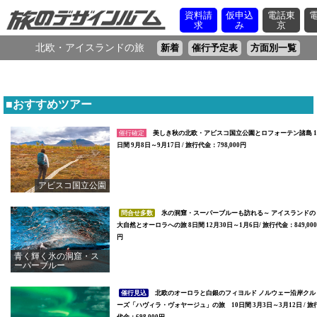
資料請
仮申込
電話東
求
み
京
北欧・アイスランドの旅
新着
催行予定表
方面別一覧
■おすすめツアー
催行確定
美しき秋の北欧・アビスコ国立公園とロフォーテン諸島 1
日間 9月8日～9月17日 / 旅行代金：798,000円
アビスコ国立公園
問合せ多数
氷の洞窟・スーパーブルーも訪れる～ アイスランドの
大自然とオーロラへの旅 8日間 12月30日～1月6日/ 旅行代金：849,000
円
青く輝く氷の洞窟・ス
ーパーブルー
催行見込
北欧のオーロラと白銀のフィヨルド ノルウェー沿岸クル
ーズ「ハヴィラ・ヴォヤージュ」の旅 10日間 3月3日～3月12日 / 旅