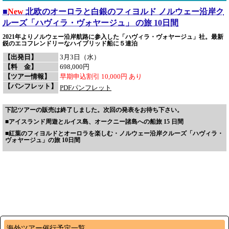
■
New
北欧のオーロラと白銀のフィヨルド ノルウェー沿岸ク
ルーズ「ハヴィラ・ヴォヤージュ」 の旅 10日間
2021年よりノルウェー沿岸航路に参入した「ハヴィラ・ヴォヤージュ」社。最新
鋭のエコフレンドリーなハイブリッド船に５連泊
【出発日】
3月3日（水）
【料 金】
698,000円
【ツアー情報】
早期申込割引 10,000円 あり
【パンフレット】
PDFパンフレット
下記ツアーの販売は終了しました。次回の発表をお待ち下さい。
■
アイスランド周遊とルイス島、オークニー諸島への船旅 15 日間
■
紅葉のフィヨルドとオーロラを楽しむ・ノルウェー沿岸クルーズ「ハヴィラ・
ヴォヤージュ」の旅 10日間
海外ツアー催行予定一覧