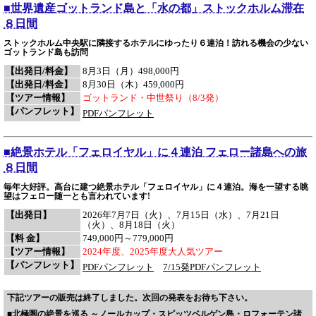
■
世界遺産ゴットランド島と「水の都」ストックホルム滞在
８日間
ストックホルム中央駅に隣接するホテルにゆったり６連泊！訪れる機会の少ない
ゴットランド島も訪問
【出発日/料金】
8月3日（月）498,000円
【出発日/料金】
8月30日（木）459,000円
【ツアー情報】
ゴットランド・中世祭り（8/3発）
【パンフレット】
PDFパンフレット
■
絶景ホテル「フェロイヤル」に４連泊 フェロー諸島への旅
８日間
毎年大好評。高台に建つ絶景ホテル「フェロイヤル」に４連泊。海を一望する眺
望はフェロー随一とも言われています!
【出発日】
2026年7月7日（火）、7月15日（水）、7月21日
（火）、8月18日（火）
【料 金】
749,000円～779,000円
【ツアー情報】
2024年度、2025年度大人気ツアー
【パンフレット】
PDFパンフレット
7/15発PDFパンフレット
下記ツアーの販売は終了しました。次回の発表をお待ち下さい。
■
北極圏の絶景を巡る ～ノールカップ・スピッツベルゲン島・ロフォーテン諸