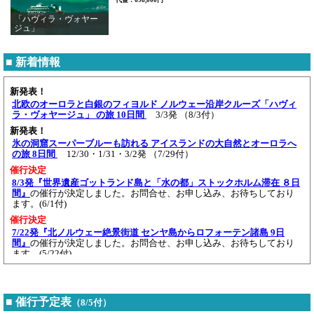
代金：698,000円
「ハヴィラ・ヴォヤー
ジュ」
■ 新着情報
新発表！
北欧のオーロラと白銀のフィヨルド ノルウェー沿岸クルーズ「ハヴィ
ラ・ヴォヤージュ」 の旅 10日間
3/3発 （8/3付）
新発表！
氷の洞窟スーパーブルーも訪れる アイスランドの大自然とオーロラへ
の旅 8日間
12/30・1/31・3/2発 （7/29付）
催行決定
8/3発『世界遺産ゴットランド島と「水の都」ストックホルム滞在 ８日
間』
の催行が決定しました。お問合せ、お申し込み、お待ちしており
ます。(6/1付)
催行決定
7/22発『北ノルウェー絶景街道 センヤ島からロフォーテン諸島 9日
間』
の催行が決定しました。お問合せ、お申し込み、お待ちしており
ます。(5/22付)
催行決定
8/18発『絶景ホテル「フェロイヤル」に４連泊 フェロー諸島への旅 ８
日間』
の催行が決定しました。お問合せ、お申し込み、お待ちしてお
■ 催行予定表
（8/5付）
ります。(5/12付)