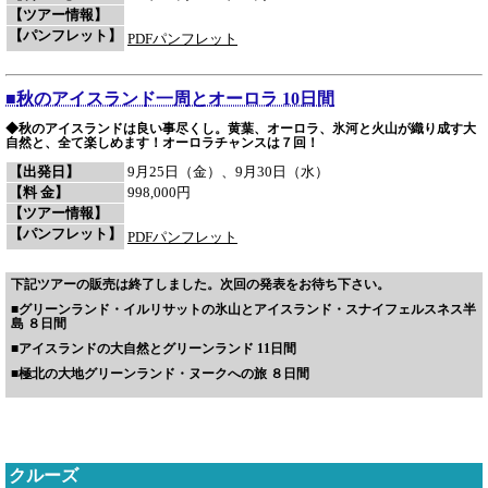
【ツアー情報】
【パンフレット】
PDFパンフレット
■
秋のアイスランド一周とオーロラ 10日間
◆秋のアイスランドは良い事尽くし。黄葉、オーロラ、氷河と火山が織り成す大
自然と、全て楽しめます！オーロラチャンスは７回！
【出発日】
9月25日（金）、9月30日（水）
【料 金】
998,000円
【ツアー情報】
【パンフレット】
PDFパンフレット
下記ツアーの販売は終了しました。次回の発表をお待ち下さい。
■
グリーンランド・イルリサットの氷山とアイスランド・スナイフェルスネス半
島 ８日間
■
アイスランドの大自然とグリーンランド 11日間
■
極北の大地グリーンランド・ヌークへの旅 ８日間
クルーズ