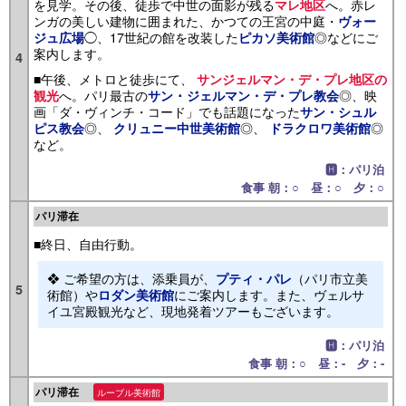
を見学。その後、徒歩で中世の面影が残る
へ。赤レ
マレ地区
ンガの美しい建物に囲まれた、かつての王宮の中庭・
ヴォー
◯、17世紀の館を改装した
◎などにご
ジュ広場
ピカソ美術館
案内します。
4
■午後、メトロと徒歩にて、
サンジェルマン・デ・プレ地区の
へ。パリ最古の
◎、映
観光
サン ･ ジェルマン・デ・プレ教会
画「ダ・ヴィンチ・コード」でも話題になった
サン・シュル
◎、
◎、
◎
ピス教会
クリュニー中世美術館
ドラクロワ美術館
など。
🅷：パリ泊
食事 朝：○ 昼：○ 夕：○
パリ滞在
■終日、自由行動。
❖ ご希望の方は、添乗員が、
（パリ市立美
プティ・パレ
5
術館）や
にご案内します。また、ヴェルサ
ロダン美術館
イユ宮殿観光など、現地発着ツアーもございます。
🅷：パリ泊
食事 朝：○ 昼：- 夕：-
パリ滞在
ルーブル美術館