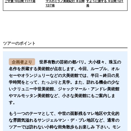
ごす旅 10日間 11/11発
マスのミラノ美術紀行 ８日間
すように旅する ９日間 12/1
12/7発
発
ツアーのポイント
企画者より
世界有数の芸術の都パリ。大小様々、珠玉の
名作を所蔵する美術館が点在します。今回、ルーブル、オル
セーやオランジュリーなどの大美術館では、半日～終日の見
学時間をとって、たっぷりと見学。また、訪れる機会の少な
いクリュニー中世美術館、ジャックマール・アンドレ美術館
やマルモッタン美術館など、小さな美術館にもご案内しま
す。
もう一つのテーマとして、中世の面影残るマレ地区や文化的
な雰囲気溢れるサンジェルマン・デ・プレ地区など、通常の
ツアーでは訪れない小粋な街角散歩もお楽しみ 下さい。モン