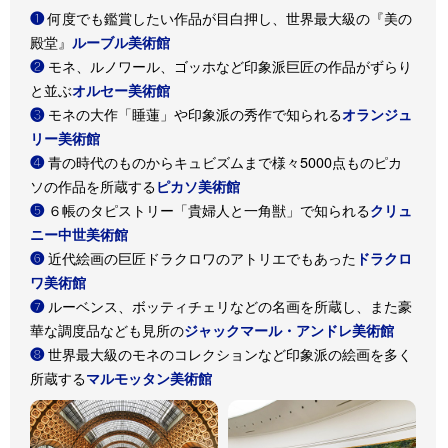
何度でも鑑賞したい作品が目白押し、世界最大級の『美の
❶
殿堂』
ルーブル美術館
モネ、ルノワール、ゴッホなど印象派巨匠の作品がずらり
❷
と並ぶ
オルセー美術館
モネの大作「睡蓮」や印象派の秀作で知られる
❸
オランジュ
リー美術館
青の時代のものからキュビズムまで様々5000点ものピカ
❹
ソの作品を所蔵する
ピカソ美術館
６帳のタピストリー「貴婦人と一角獣」で知られる
❺
クリュ
ニー中世美術館
近代絵画の巨匠ドラクロワのアトリエでもあった
❻
ドラクロ
ワ美術館
ルーベンス、ボッティチェリなどの名画を所蔵し、また豪
❼
華な調度品なども見所の
ジャックマール・アンドレ美術館
世界最大級のモネのコレクションなど印象派の絵画を多く
❽
所蔵する
マルモッタン美術館