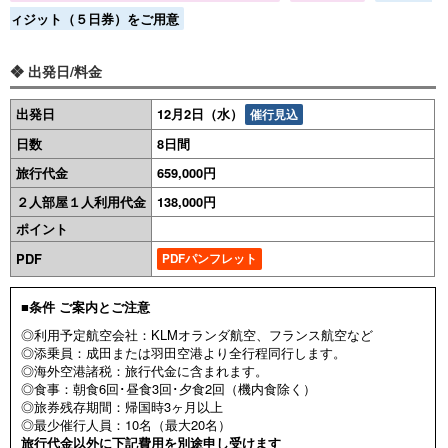
ィジット（５日券）をご用意
❖ 出発日/料金
出発日
12月2日（水）
催行見込
日数
8日間
旅行代金
659,000円
２人部屋１人利用代金
138,000円
ポイント
PDF
PDFパンフレット
■条件 ご案内とご注意
◎利用予定航空会社：KLMオランダ航空、フランス航空など
◎添乗員：成田または羽田空港より全行程同行します。
◎海外空港諸税：旅行代金に含まれます。
◎食事：朝食6回･昼食3回･夕食2回（機内食除く）
◎旅券残存期間：帰国時3ヶ月以上
◎最少催行人員：10名（最大20名）
旅行代金以外に下記費用を別途申し受けます