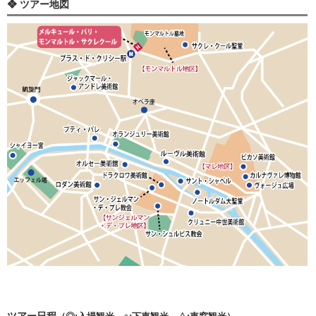
❖ ツアー地図
ツアー日程
（◎:入場観光、○:下車観光、△:車窓観光）