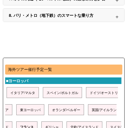
8. パリ・メトロ（地下鉄）のスマートな乗り方
海外ツアー催行予定一覧
■ヨーロッパ
イタリア/マルタ
スペイン/ポルトガル
ドイツ/オーストリ
ア
東ヨーロッパ
オランダ/ベルギー
英国/アイルラン
ド
フランス
ギリシャ
北欧/アイスランド
スイス/