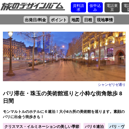
資料請
仮申込
電話東
電
求
み
京
出発日/料金
ポイント
地図
日程
現地事情
シャンゼリゼ通り
パリ滞在・珠玉の美術館巡りと小粋な街角散歩 8
日間
モンマルトルのホテルに６連泊！大小8カ所の美術館を巡ります。素顔の
パリに出会う街歩きも！
クリスマス・イルミネーションの美しい季節
パリ６連泊
パリ・ヴ