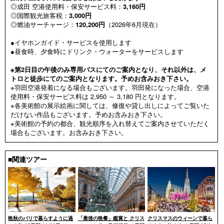
◎成田 空港使用料・保安サービス料：
3,160円
◎国際観光旅客税：
3,000円
◎燃油サーチャージ：
120,200円
（2026年6月現在）
●イヤホンガイド・サービスを使用します
●昼食時、夕食時にドリンク・ウォーターをサービスします
※第2日目の午後のみ専用バスにてのご案内となり、それ以外は、メ
トロと徒歩にてのご案内となります。予めお含みおき下さい。
※羽田空港発着になる場合もございます。羽田発になった場合、空港
使用料・保安サービス料は 2,950 ～ 3,180 円となります。
※各美術館の展示絵画に関しては、修復や貸し出しによってご覧いた
だけない作品もございます。予めお含みおき下さい。
※美術館の予約の都合、観光順序を入れ替えてご案内させていただく
場合もございます。お含みおき下さい。
■関連ツアー
晩秋のパリで暮らすように過
「最後の晩餐」鑑賞と クリス
クリスマスのウィーンで暮ら