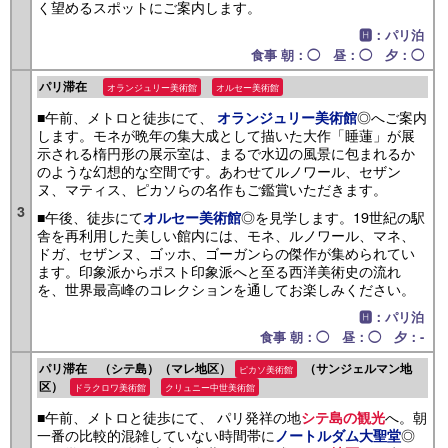
く望めるスポットにご案内します。
🅷：パリ泊
食事 朝：◯ 昼：◯ 夕：◯
パリ滞在
オランジュリー美術館
オルセー美術館
■午前、メトロと徒歩にて、
◎へご案内
オランジュリー美術館
します。モネが晩年の集大成として描いた大作「睡蓮」が展
示される楕円形の展示室は、まるで水辺の風景に包まれるか
のような幻想的な空間です。あわせてルノワール、セザン
ヌ、マティス、ピカソらの名作もご鑑賞いただきます。
3
■午後、徒歩にて
◎を見学します。19世紀の駅
オルセー美術館
舎を再利用した美しい館内には、モネ、ルノワール、マネ、
ドガ、セザンヌ、ゴッホ、ゴーガンらの傑作が集められてい
ます。印象派からポスト印象派へと至る西洋美術史の流れ
を、世界最高峰のコレクションを通してお楽しみください。
🅷：パリ泊
食事 朝：◯ 昼：◯ 夕：-
パリ滞在 （シテ島）（マレ地区）
（サンジェルマン地
ピカソ美術館
区）
ドラクロワ美術館
クリュニー中世美術館
■午前、メトロと徒歩にて、 パリ発祥の地
へ。朝
シテ島の観光
一番の比較的混雑していない時間帯に
◎
ノートルダム大聖堂