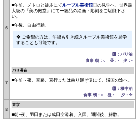
■午前、メトロと徒歩にて
◎の見学へ。世界最
ルーブル美術館
大級の『美の殿堂』にて一級品の絵画・彫刻をご堪能下さ
い。
■午後、自由行動。
6
❖ ご希望の方は、午後も引き続きルーブル美術館を見学
することも可能です。
🅷：パリ泊
食事 朝：○ 昼：- 夕：-
パリ滞在
■午前～夜、空路、直行または乗り継ぎ便にて、帰国の途へ。
7
🅷：機中泊
食事 朝：○ 昼：- 夕：✈
東京
8
■朝~夜、羽田または成田空港着、入国、通関後、解散。