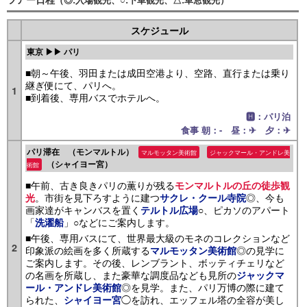
スケジュール
東京 ▶▶ パリ
■朝～午後、羽田または成田空港より、空路、直行または乗り
継ぎ便にて、パリへ。
1
■到着後、専用バスでホテルへ。
🅷：パリ泊
食事 朝：- 昼：✈ 夕：✈
パリ滞在 （モンマルトル）
マルモッタン美術館
ジャックマール・アンドレ美
（シャイヨー宮）
術館
■午前、古き良きパリの薫りが残る
モンマルトルの丘の徒歩観
。市街を見下ろすように建つ
◎、今も
光
サクレ・クール寺院
画家達がキャンバスを置く
○、ピカソのアパート
テルトル広場
「
」○などにご案内します。
洗濯船
■午後、専用バスにて、世界最大級のモネのコレクションなど
2
印象派の絵画を多く所蔵する
◎の見学に
マルモッタン美術館
ご案内します。その後、レンブラント、ボッティチェリなど
の名画を所蔵し、また豪華な調度品なども見所の
ジャックマ
◎を見学。また、パリ万博の際に建て
ール・アンドレ美術館
られた、
◯を訪れ、エッフェル塔の全容が美し
シャイヨー宮