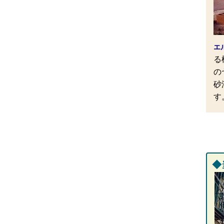
エ
る
の
砂
す
◆