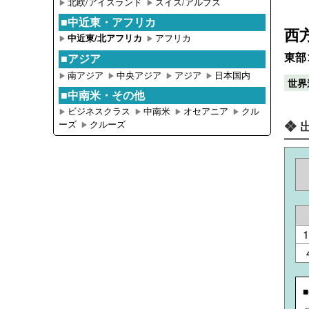
北欧/アイスランド
スイス/アルプス
▶︎
▶︎
■中近東・アフリカ
西
アフリカ
中近東/北アフリカ
▶︎
▶︎
東部
■アジア
南アジア
中央アジア
アジア
日本国内
▶︎
▶︎
▶︎
▶︎
世界
■中南米・その他
ビジネスクラス
中南米
オセアニア
クル
▶︎
▶︎
▶︎
▶︎
ーズ
クルーズ
❖ 
▶︎