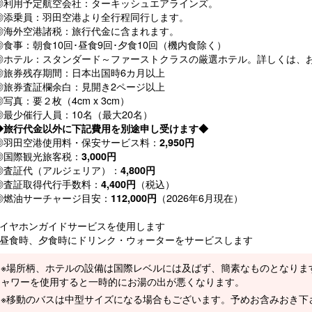
◎利用予定航空会社：ターキッシュエアラインズ。
◎添乗員：羽田空港より全行程同行します。
◎海外空港諸税：旅行代金に含まれます。
◎食事：朝食10回･昼食9回･夕食10回（機内食除く）
◎ホテル：スタンダード～ファーストクラスの厳選ホテル。詳しくは、
◎旅券残存期間：日本出国時6カ月以上
◎旅券査証欄余白：見開き2ページ以上
◎写真：要２枚（4cm x 3cm）
◎最少催行人員：10名（最大20名）
◆旅行代金以外に下記費用を別途申し受けます◆
◎羽田空港使用料・保安サービス料：
2,950円
◎国際観光旅客税：
3,000円
◎査証代（アルジェリア）：
4,800円
◎査証取得代行手数料：
（税込）
4,400円
◎燃油サーチャージ目安：
（2026年6月現在）
112,000円
●イヤホンガイドサービスを使用します
●昼食時、夕食時にドリンク・ウォーターをサービスします
※場所柄、ホテルの設備は国際レベルには及ばず、簡素なものとなりま
ャワーを使用すると一時的にお湯の出が悪くなります。
※移動のバスは中型サイズになる場合もございます。予めお含みおき下