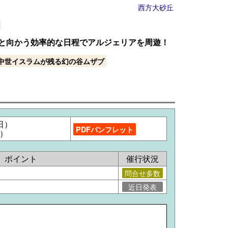
西方大砂丘
間
と向かう効率的な日程でアルジェリアを周遊！
中世イスラムが残る幻の谷ムザブ
日）
PDFパンフレット
日）
ポイント
催行状況
問合せ多数
近日発表