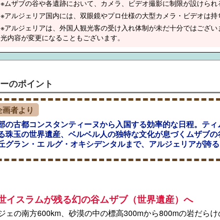
※ムザブの谷や各遺跡において、カメラ、ビデオ撮影に制限が設けられ
※アルジェリア国内には、双眼鏡やプロ仕様の大型カメラ・ビデオは持
※アルジェリアは、外国人観光客の受け入れ体制が未だ十分ではござい
光内容が変更になることもございます。
ーのポイント
企画者より
部の古都コンスタンティーヌから入国する効率的な日程。ティ
る珠玉の世界遺産、ベルベル人の独特な文化が息づくムザブの
丘グラン・エ ルグ・オキシデンタルまで、アルジェリアが誇
中世イスラムが残る幻の谷ムザブ（世界遺産）へ
ジェの南方600km、砂漠の中の標高300mから800mの岩だ