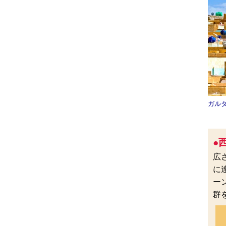
ガル
●
広
に
ー
群