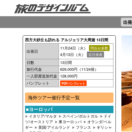
出発
西方大砂丘も訪れる アルジェリア大周遊 13日間
11月24日（火）
問合せ多数
出発日
4月13日（火）
近日発表
日数
13日間
旅行代金
629,000円（11/24発）
一人部屋追加代金
128,000円
パンフレット
PDFパンフレット
海外ツアー催行予定一覧
■ヨーロッパ
イタリア/マルタ
スペイン/ポルトガル
ドイ
▶︎
▶︎
▶︎
ツ/オーストリア
東ヨーロッパ
オランダ/ベル
▶︎
▶︎
ギー
英国/アイルランド
フランス
ギリシャ
▶︎
▶︎
▶︎