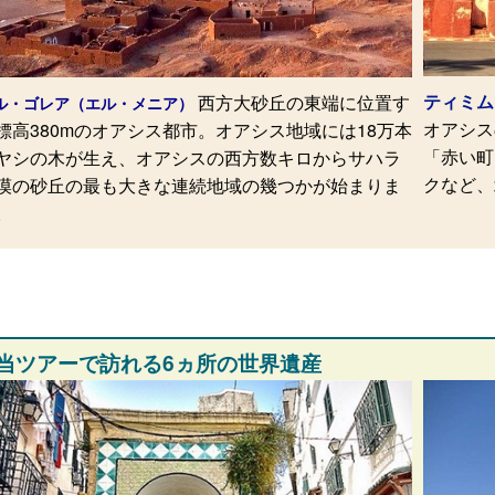
ティミム
西方大砂丘の東端に位置す
ル・ゴレア（エル・メニア）
オアシス
標高380mのオアシス都市。オアシス地域には18万本
「赤い町
ヤシの木が生え、オアシスの西方数キロからサハラ
クなど、
漠の砂丘の最も大きな連続地域の幾つかが始まりま
。
当ツアーで訪れる6ヵ所の世界遺産