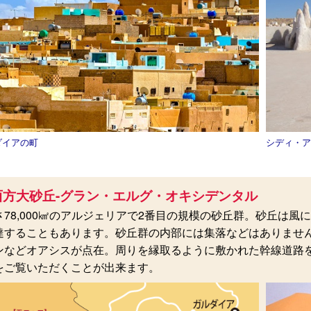
ダイアの町
シディ・ア
西方大砂丘-グラン・エルグ・オキシデンタル
さ78,000㎢のアルジェリアで2番目の規模の砂丘群。砂丘は風
達することもあります。砂丘群の内部には集落などはありませ
ンなどオアシスが点在。周りを縁取るように敷かれた幹線道路
をご覧いただくことが出来ます。