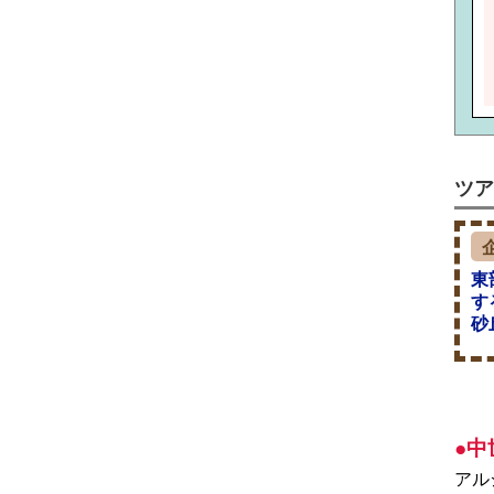
ツア
東
す
砂
●
アル