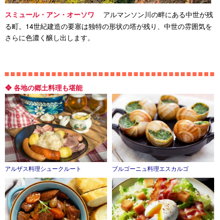
アルマンソン川の畔にある中世が残
スミュール・アン・オーソワ
る町。14世紀建造の要塞は独特の形状の塔が残り、中世の雰囲気を
さらに色濃く醸し出します。
❖ 各地の郷土料理も堪能
アルザス料理シュークルート
ブルゴーニュ料理エスカルゴ