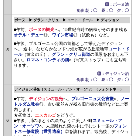
🅷：ボーヌ泊
食事 朝：◯ 昼：◯ 夕：◯
ボーヌ ▶ グラン・クリュ ▶ コート・ドール ▶ ディジョン
■午前、
へ。15世紀当時の病棟がそのまま残る
ボーヌの観光
◎、
◎（試飲も）など。
オテル・デュー
ワイン市場
■午後、ブルゴーニュ公国の首都として栄えたディジョン
へ。 途中、なだらかなブドウ畑が広がる丘陵地帯
コート・ド
5
（黄金の丘）、
の風景をお楽しみ下
ール
グラン・クリュ街道
さい。
○（写真ストップ）にも立ち寄
ロマネ・コンティの畑
ります。
🅷：ディジョン泊
食事 朝：◯ 昼：◯ 夕：◯
ディジョン滞在（スミュール・アン・オーソワ）（フォントネー）
■午前、
へ。
○、
ディジョンの観光
ブルゴーニュ大公宮殿
ノー
◎、古い家並みが残る旧市街の散策などにご案
トルダム教会
内します。
★昼食は、
エスカルゴ
をどうぞ。
6
■午後、川のほとりの絵のように美しい町
スミュール・ア
○、人里離れた森の中に佇むシトー派の
ン・オーソワ
フォン
◎を訪れます。観光後、ディジョ
トネー修道院（世界遺産）