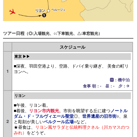
ツアー日程
（◎:入場観光、○:下車観光、△:車窓観光）
スケジュール
東京 ▶▶
■深夜、羽田空港より、空路、ドバイ乗り継ぎ、 美食の町リ
1
ヨンへ。
🅷：機中泊
食事 朝：- 昼：- 夕：✈
リヨン
■午後、リヨン着。
■着後、
。市街を眺望する丘に建つ
リヨン市内観光
ノートル
◎、
○、泉
ダム・ド・フルヴィエール聖堂
世界遺産の旧市街
2
と彫刻が美しい
○など。
ベルクール広場
★昼食は、
リヨン風サラダと伝統料理クネル（川カマスのつ
みれ）
をどうぞ。