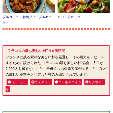
ブルゴーニュ名物ブフ・ブルギニ
リヨン風サラダ
ョン
”フランスの最も美しい村” 4ヵ所訪問
フランスに残る素朴な美しい村を厳選し、その魅力をアピール
するために設けられた“フランスの最も美しい村”協会。人口が
2,000人を超えないこと、最低２つの保護遺産があること、など
の厳しい基準をクリアした村のみ認定されています。
❶ペルージュ
❷ヴェズレー
❸エッギスハイム
❹リクヴィー
ル