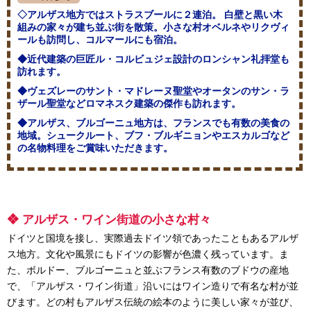
◇アルザス地方ではストラスブールに２連泊。 白壁と黒い木
組みの家々が建ち並ぶ街を散策。小さな村オベルネやリクヴィ
ールも訪問し、コルマールにも宿泊。
◆近代建築の巨匠ル・コルビュジェ設計のロンシャン礼拝堂も
訪れます。
◆ヴェズレーのサント・マドレーヌ聖堂やオータンのサン・ラ
ザール聖堂などロマネスク建築の傑作も訪れます。
◆アルザス、ブルゴーニュ地方は、フランスでも有数の美食の
地域。シュークルート、ブフ・ブルギニョンやエスカルゴなど
の名物料理をご賞味いただきます。
❖ アルザス・ワイン街道の小さな村々
ドイツと国境を接し、実際過去ドイツ領であったこともあるアルザ
ス地方。文化や風景にもドイツの影響が色濃く残っています。ま
た、ボルドー、ブルゴーニュと並ぶフランス有数のブドウの産地
で、「アルザス・ワイン街道」沿いにはワイン造りで有名な村が並
びます。どの村もアルザス伝統の絵本のように美しい家々が並び、