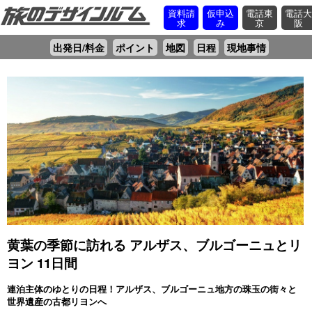
資料請
仮申込
電話東
電話
求
み
京
阪
出発日/料金
ポイント
地図
日程
現地事情
黄葉の季節に訪れる アルザス、ブルゴーニュとリ
ヨン 11日間
連泊主体のゆとりの日程！アルザス、ブルゴーニュ地方の珠玉の街々と
世界遺産の古都リヨンへ