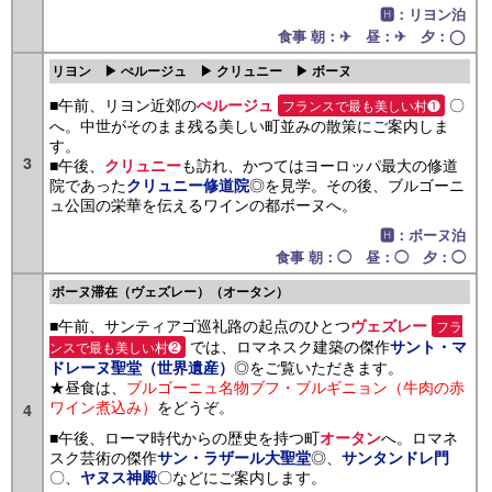
🅷：リヨン泊
食事 朝：✈ 昼：✈ 夕：◯
リヨン ▶ ぺルージュ ▶ クリュニー ▶ ボーヌ
■午前、リヨン近郊の
〇
ぺルージュ
フランスで最も美しい村❶
へ。中世がそのまま残る美しい町並みの散策にご案内しま
す。
3
■午後、
も訪れ、かつてはヨーロッパ最大の修道
クリュニー
院であった
◎を見学。その後、ブルゴーニ
クリュニー修道院
ュ公国の栄華を伝えるワインの都ボーヌへ。
🅷：ボーヌ泊
食事 朝：◯ 昼：◯ 夕：◯
ボーヌ滞在（ヴェズレー）（オータン）
■午前、サンティアゴ巡礼路の起点のひとつ
ヴェズレー
フラ
では、ロマネスク建築の傑作
サント・マ
ンスで最も美しい村❷
◎をご覧いただきます。
ドレーヌ聖堂（世界遺産）
★昼食は、
ブルゴーニュ名物ブフ・ブルギニョン（牛肉の赤
ワイン煮込み）
をどうぞ。
4
■午後、ローマ時代からの歴史を持つ町
へ。ロマネ
オータン
スク芸術の傑作
◎、
サン・ラザール大聖堂
サンタンドレ門
〇、
〇などにご案内します。
ヤヌス神殿