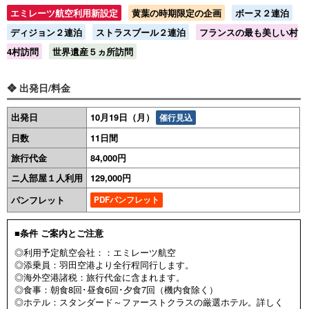
エミレーツ航空利用新設定
黄葉の時期限定の企画
ボーヌ２連泊
ディジョン２連泊
ストラスブール２連泊
フランスの最も美しい村
4村訪問
世界遺産５ヵ所訪問
❖ 出発日/料金
出発日
10月19日（月）
催行見込
日数
11日間
旅行代金
84,000円
ニ人部屋１人利用
129,000円
パンフレット
PDFパンフレット
■条件 ご案内とご注意
◎利用予定航空会社：：エミレーツ航空
◎添乗員：羽田空港より全行程同行します。
◎海外空港諸税：旅行代金に含まれます。
◎食事：朝食8回･昼食6回･夕食7回（機内食除く）
◎ホテル：スタンダード～ファーストクラスの厳選ホテル。詳しく