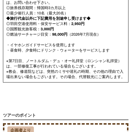
は、お問い合わせ下さい。
◎旅券残存期間：帰国時3カ月以上
◎最少催行人員：10名（最大20名）
◆旅行代金以外に下記費用を別途申し受けます◆
◎羽田空港使用料・保安サービス料：
2,950円
◎国際観光旅客税：
3,000円
◎燃油サーチャージ目安：
98,000円
（2026年7月現在）
・イヤホンガイドサービスを使用します
・昼食時、夕食時にドリンク・ウォーターをサービスします
※第7日目、ノートルダム・デュ・オー礼拝堂（ロンシャン礼拝堂）
は、一部修復工事が行われている場合もございます。
※教会、修道院などは、突然のミサや巡礼の時期、その他の理由で入
場出来ない場合もございます。その場合、代替観光にご案内します。
ツアーのポイント
企画者より