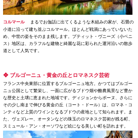
まるでお伽話に出てくるような木組みの家が、石畳の
コルマール
小道に沿って建ち並ぶコルマール。ほとんど戦渦にあっていないた
め、中世の姿をそのまま残します。プティット・ヴニーズ（小ベニ
ス）地区は、カラフルな建物と綺麗な花に彩られた運河沿いの散歩
道として人気です。
❖ ブルゴーニュ・黄金の丘とロマネスク芸術
フランス中央東部に位置するブルゴーニュ地方。かつてはブルゴー
ニュ公国として繁栄し、一面に広がるブドウ畑や酪農風景など豊か
な歴史と土壌に恵まれた地域です。ディジョンからボーヌ、さらに
その少し南まで伸びる黄金の丘（コート・ドール）は、ロマネ・コ
ンティなど上質のワインとなるブドウの産地として知られます。ま
た、ヴェズレー、オータンなどの珠玉のロマネスク芸術が残る町、
スミュール・アン・オーソワなど絵になる美しい町を訪れます。