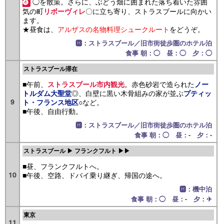
◯を散策。さらに、ぶどう畑に囲まれた落ち着いた雰囲
❹
気の町
〇に立ち寄り、ストラスブールに向かい
リボーヴィレ
ます。
★昼食は、
アルザスの名物料理シュークルート
をどうぞ。
🅷：ストラスブール／旧市街徒歩圏のホテル泊
食事 朝：◯ 昼：◯ 夕：◯
ストラスブール滞在
■午前、
。赤色砂岩で造られた
ストラスブール市内観光
ノー
◎、白壁に黒い木骨組みの家が並ぶ
トルダム大聖堂
プティッ
9
○など。
ト・フランス地区
■午後、自由行動。
🅷：ストラスブール／旧市街徒歩圏のホテル泊
食事 朝：◯ 昼：- 夕：-
ストラスブール ▶ フランクフルト ▶▶
■昼、フランクフルトへ。
10
■午後、空路、ドバイ乗り継ぎ、帰国の途へ。
🅷：機中泊
食事 朝：◯ 昼：- 夕：✈
東京
11