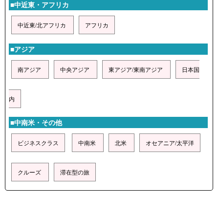
■中近東・アフリカ
中近東/北アフリカ
アフリカ
■アジア
南アジア
中央アジア
東アジア/東南アジア
日本国
内
■中南米・その他
ビジネスクラス
中南米
北米
オセアニア/太平洋
クルーズ
滞在型の旅