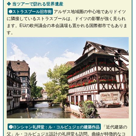
❖ 当ツアーで訪れる世界遺産
アルザス地域圏の中心地でありドイツ
➊ストラスブール旧市街
に隣接しているストラスブールは、ドイツの影響が強く見られ
ます。EUの欧州議会の本会議場も置かれる国際都市でもありま
す。
「近代建築の
❷ロンシャン礼拝堂：ル・コルビュジェの建築作品
父」ル・コルビュジエ設計の礼拝堂も訪問。曲線が特徴的なコ