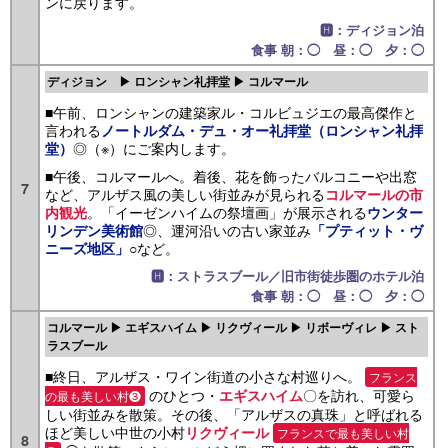
ンに戻ります。
🅷：ディジョン泊
食事 朝：◯ 昼：◯ 夕：◯
ディジョン ▶ ロンシャン礼拝堂 ▶ コルマール
■午前、ロンシャンの建築家ル・コルビュジエの最高傑作と
言われる
ノートルダム・デュ・オー礼拝堂（ロンシャン礼拝
◎（※）にご案内します。
堂）
■午後、コルマールへ。着後、花を飾ったバルコニーや出窓
7
など、アルザス風の美しい街並みが見られる
コルマールの市
。「イーゼンハイムの祭壇画」が展示される
内観光
ウンター
◎、運河沿いの古い家並み
リンデン美術館
「プティット・ヴ
○など。
ニーズ地区」
🅷：ストラスブール／旧市街徒歩圏のホテル泊
食事 朝：◯ 昼：◯ 夕：◯
コルマール ▶ エギスハイム ▶ リクヴィール ▶ リボーヴィレ ▶ スト
ラスブール
■終日、アルザス・ワイン街道の小さな村巡りへ。
フランス
のひとつ・
〇を訪れ、可愛ら
エギスハイム
の最も美しい村❸
しい街並みを散策。その後、「アルザスの真珠」と呼ばれる
ほど美しい中世の小村
リクヴィール
フランスで最も美しい村
8