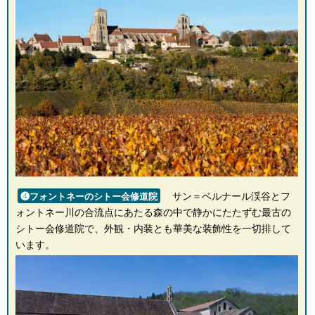
サン＝ベルナール渓谷とフ
❹フォントネーのシトー会修道院
ォントネー川の合流点にあたる森の中で静かにたたずむ最古の
シトー会修道院で、外観・内装とも華美な装飾性を一切排して
います。